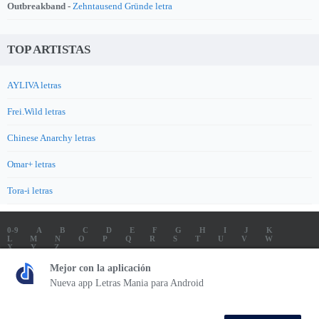
Outbreakband -
Zehntausend Gründe letra
TOP ARTISTAS
AYLIVA letras
Frei.Wild letras
Chinese Anarchy letras
Omar+ letras
Tora-i letras
0-9
A
B
C
D
E
F
G
H
I
J
K
L
M
N
O
P
Q
R
S
T
U
V
W
X
Y
Z
LETRAS
SOUNDTRACK LETRAS
TOP 100 ARTISTAS
Mejor con la aplicación
TOP 100 LETRAS
ENVIA LETRAS
Nueva app Letras Mania para Android
Letrasmania.com - Copyright © 2026 - All Rights Reserved