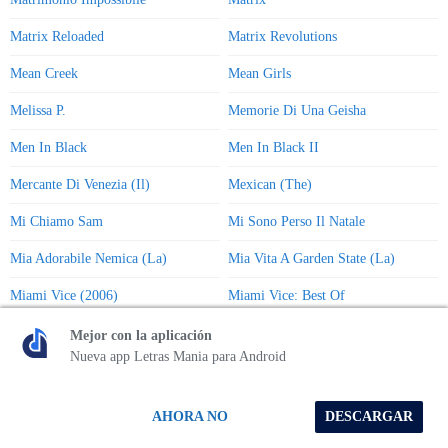
Matrix Reloaded
Matrix Revolutions
Mean Creek
Mean Girls
Melissa P.
Memorie Di Una Geisha
Men In Black
Men In Black II
Mercante Di Venezia (Il)
Mexican (The)
Mi Chiamo Sam
Mi Sono Perso Il Natale
Mia Adorabile Nemica (La)
Mia Vita A Garden State (La)
Miami Vice (2006)
Miami Vice: Best Of
Michael Collins
Mickey Occhi Blu
Mejor con la aplicación
Nueva app Letras Mania para Android
Mighty Heart (A)
Miglio Verde (Il)
Milk And Honey
Million Dollar Baby
AHORA NO
DESCARGAR
Millions
Minority Report