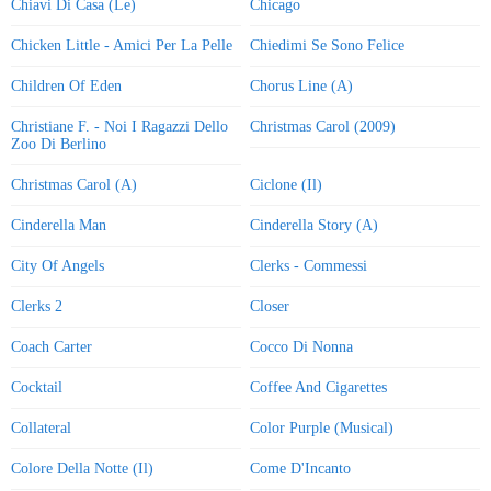
Chiavi Di Casa (Le)
Chicago
Chicken Little - Amici Per La Pelle
Chiedimi Se Sono Felice
Children Of Eden
Chorus Line (A)
Christiane F. - Noi I Ragazzi Dello
Christmas Carol (2009)
Zoo Di Berlino
Christmas Carol (A)
Ciclone (Il)
Cinderella Man
Cinderella Story (A)
City Of Angels
Clerks - Commessi
Clerks 2
Closer
Coach Carter
Cocco Di Nonna
Cocktail
Coffee And Cigarettes
Collateral
Color Purple (Musical)
Colore Della Notte (Il)
Come D'Incanto