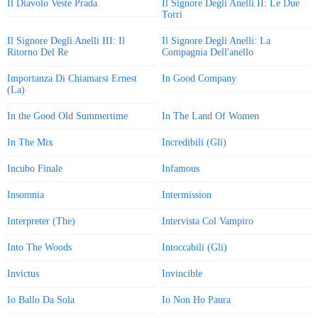
Il Diavolo Veste Prada
Il Signore Degli Anelli II: Le Due
Torri
Il Signore Degli Anelli III: Il
Il Signore Degli Anelli: La
Ritorno Del Re
Compagnia Dell'anello
Importanza Di Chiamarsi Ernest
In Good Company
(La)
In the Good Old Summertime
In The Land Of Women
In The Mix
Incredibili (Gli)
Incubo Finale
Infamous
Insomnia
Intermission
Interpreter (The)
Intervista Col Vampiro
Into The Woods
Intoccabili (Gli)
Invictus
Invincible
Io Ballo Da Sola
Io Non Ho Paura