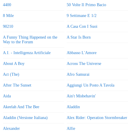
4400
50 Volte Il Primo Bacio
8 Mile
9 Settimane E 1/2
90210
A Casa Con I Suoi
A Funny Thing Happened on the
A Star Is Born
Way to the Forum
A.I. - Intelligenza Artificiale
Abbasso L'Amore
About A Boy
Across The Universe
Act (The)
Afro Samurai
After The Sunset
Aggiungi Un Posto A Tavola
Aida
Ain't Misbehavin'
Akeelah And The Bee
Aladdin
Aladdin (Versione Italiana)
Alex Rider: Operation Stormbreaker
Alexander
Alfie