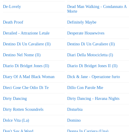
De-Lovely
Dead Man Walking - Condannato A
Morte
Death Proof
Definitely Maybe
Derailed - Attrazione Letale
Desperate Housewives
Destino Di Un Cavaliere (Il)
Destino Di Un Cavaliere (Il)
Destino Nel Nome (Il)
Diari Della Motocicletta (I)
Diario Di Bridget Jones (Il)
Diario Di Bridget Jones II (Il)
Diary Of A Mad Black Woman
Dick & Jane - Operazione furto
Dieci Cose Che Odio Di Te
Dillo Con Parole Mie
Dirty Dancing
Dirty Dancing - Havana Nights
Dirty Rotten Scoundrels
Disturbia
Dolce Vita (La)
Domino
Don't Say A Word
Donna In Carriera (Una)