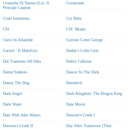
Cronache Di Narnia (Le): Il
Crossroads
Principe Caspian
Cruel Intentions
Cry Baby
CSI
CSI: Miami
Cuori In Atlantide
Curioso Come George
Cursed - Il Maleficio
Daddy's Little Girls
Dal Tramonto All'Alba
Daltry Calhoun
Damn Yankees
Dancer In The Dark
Danny The Dog
Daredevil
Dark Angel
Dark Kingdom: The Dragon King
Dark Water
Date Movie
Date With John Waters
Dawson's Creek I
Dawson's Creek II
Day After Tomorrow (The)