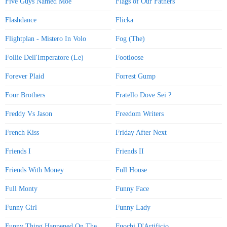
Five Guys Named Moe
Flags of Our Fathers
Flashdance
Flicka
Flightplan - Mistero In Volo
Fog (The)
Follie Dell'Imperatore (Le)
Footloose
Forever Plaid
Forrest Gump
Four Brothers
Fratello Dove Sei ?
Freddy Vs Jason
Freedom Writers
French Kiss
Friday After Next
Friends I
Friends II
Friends With Money
Full House
Full Monty
Funny Face
Funny Girl
Funny Lady
Funny Thing Happened On The
Fuochi D'Artificio