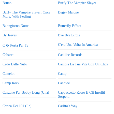
Bruno
Buffy The Vampire Slayer
Buffy The Vampire Slayer: Once
Bugsy Malone
More, With Feeling
Buongiorno Notte
Butterfly Effect
By Jeeves
Bye Bye Birdie
C'era Una Volta In America
C'� Posta Per Te
Cabaret
Cadillac Records
Cado Dalle Nubi
Cambia La Tua Vita Con Un Click
Camelot
Camp
Camp Rock
Candide
Canzone Per Bobby Long (Una)
Cappuccetto Rosso E Gli Insoliti
Sospetti
Carica Dei 101 (La)
Carlito's Way