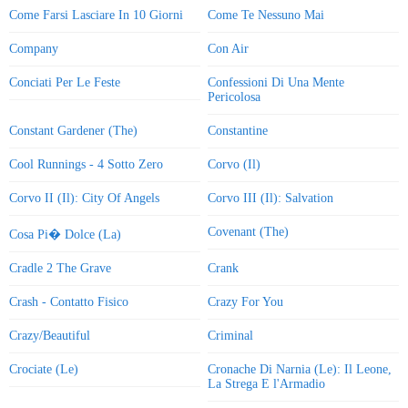
Come Farsi Lasciare In 10 Giorni
Come Te Nessuno Mai
Company
Con Air
Conciati Per Le Feste
Confessioni Di Una Mente
Pericolosa
Constant Gardener (The)
Constantine
Cool Runnings - 4 Sotto Zero
Corvo (Il)
Corvo II (Il): City Of Angels
Corvo III (Il): Salvation
Covenant (The)
Cosa Pi� Dolce (La)
Cradle 2 The Grave
Crank
Crash - Contatto Fisico
Crazy For You
Crazy/Beautiful
Criminal
Crociate (Le)
Cronache Di Narnia (Le): Il Leone,
La Strega E l'Armadio