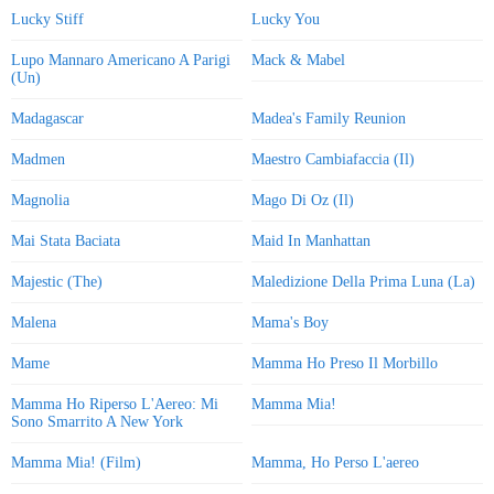
Lucky Stiff
Lucky You
Lupo Mannaro Americano A Parigi
Mack & Mabel
(Un)
Madagascar
Madea's Family Reunion
Madmen
Maestro Cambiafaccia (Il)
Magnolia
Mago Di Oz (Il)
Mai Stata Baciata
Maid In Manhattan
Majestic (The)
Maledizione Della Prima Luna (La)
Malena
Mama's Boy
Mame
Mamma Ho Preso Il Morbillo
Mamma Ho Riperso L'Aereo: Mi
Mamma Mia!
Sono Smarrito A New York
Mamma Mia! (Film)
Mamma, Ho Perso L'aereo