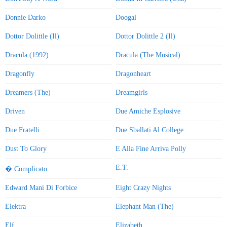
Donnie Darko
Doogal
Dottor Dolittle (Il)
Dottor Dolittle 2 (Il)
Dracula (1992)
Dracula (The Musical)
Dragonfly
Dragonheart
Dreamers (The)
Dreamgirls
Driven
Due Amiche Esplosive
Due Fratelli
Due Sballati Al College
Dust To Glory
E Alla Fine Arriva Polly
E.T.
� Complicato
Edward Mani Di Forbice
Eight Crazy Nights
Elektra
Elephant Man (The)
Elf
Elizabeth