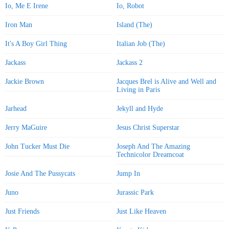
Io, Me E Irene
Io, Robot
Iron Man
Island (The)
It's A Boy Girl Thing
Italian Job (The)
Jackass
Jackass 2
Jackie Brown
Jacques Brel is Alive and Well and
Living in Paris
Jarhead
Jekyll and Hyde
Jerry MaGuire
Jesus Christ Superstar
John Tucker Must Die
Joseph And The Amazing
Technicolor Dreamcoat
Josie And The Pussycats
Jump In
Juno
Jurassic Park
Just Friends
Just Like Heaven