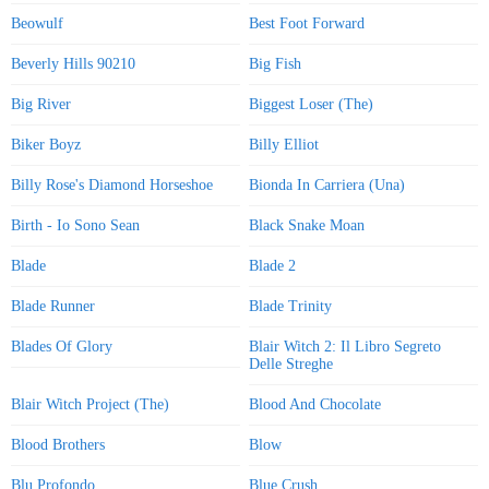
Beowulf
Best Foot Forward
Beverly Hills 90210
Big Fish
Big River
Biggest Loser (The)
Biker Boyz
Billy Elliot
Billy Rose's Diamond Horseshoe
Bionda In Carriera (Una)
Birth - Io Sono Sean
Black Snake Moan
Blade
Blade 2
Blade Runner
Blade Trinity
Blades Of Glory
Blair Witch 2: Il Libro Segreto
Delle Streghe
Blair Witch Project (The)
Blood And Chocolate
Blood Brothers
Blow
Blu Profondo
Blue Crush