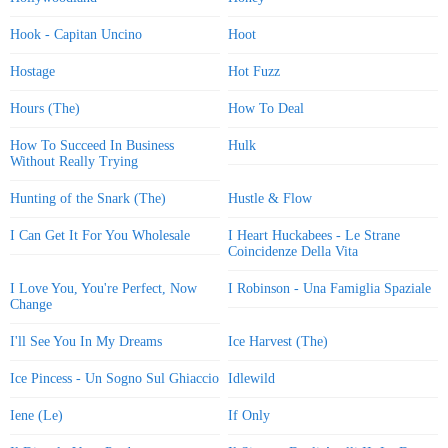
Hook - Capitan Uncino
Hoot
Hostage
Hot Fuzz
Hours (The)
How To Deal
How To Succeed In Business
Hulk
Without Really Trying
Hunting of the Snark (The)
Hustle & Flow
I Can Get It For You Wholesale
I Heart Huckabees - Le Strane
Coincidenze Della Vita
I Love You, You're Perfect, Now
I Robinson - Una Famiglia Spaziale
Change
I'll See You In My Dreams
Ice Harvest (The)
Ice Pincess - Un Sogno Sul Ghiaccio
Idlewild
Iene (Le)
If Only