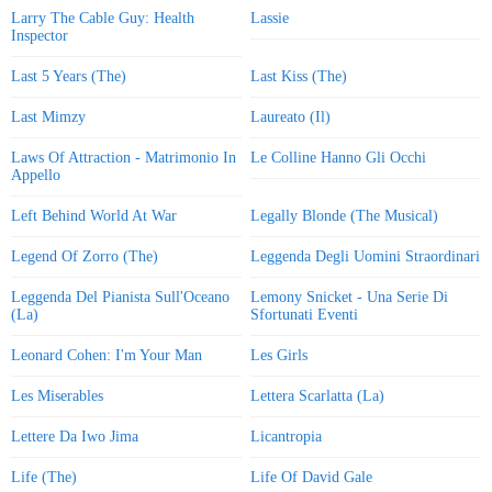
Larry The Cable Guy: Health
Lassie
Inspector
Last 5 Years (The)
Last Kiss (The)
Last Mimzy
Laureato (Il)
Laws Of Attraction - Matrimonio In
Le Colline Hanno Gli Occhi
Appello
Left Behind World At War
Legally Blonde (The Musical)
Legend Of Zorro (The)
Leggenda Degli Uomini Straordinari
Leggenda Del Pianista Sull'Oceano
Lemony Snicket - Una Serie Di
(La)
Sfortunati Eventi
Leonard Cohen: I'm Your Man
Les Girls
Les Miserables
Lettera Scarlatta (La)
Lettere Da Iwo Jima
Licantropia
Life (The)
Life Of David Gale