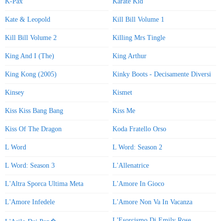
K-Pax
Karate Kid
Kate & Leopold
Kill Bill Volume 1
Kill Bill Volume 2
Killing Mrs Tingle
King And I (The)
King Arthur
King Kong (2005)
Kinky Boots - Decisamente Diversi
Kinsey
Kismet
Kiss Kiss Bang Bang
Kiss Me
Kiss Of The Dragon
Koda Fratello Orso
L Word
L Word: Season 2
L Word: Season 3
L'Allenatrice
L'Altra Sporca Ultima Meta
L'Amore In Gioco
L'Amore Infedele
L'Amore Non Va In Vacanza
L'Esorcismo Di Emily Rose