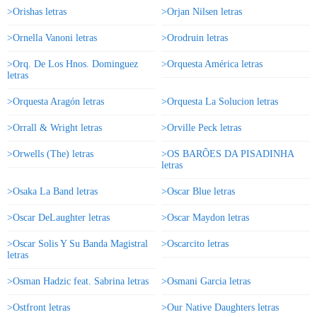
>Orishas letras
>Orjan Nilsen letras
>Ornella Vanoni letras
>Orodruin letras
>Orq. De Los Hnos. Dominguez
>Orquesta América letras
letras
>Orquesta Aragón letras
>Orquesta La Solucion letras
>Orrall & Wright letras
>Orville Peck letras
>Orwells (The) letras
>OS BARÕES DA PISADINHA
letras
>Osaka La Band letras
>Oscar Blue letras
>Oscar DeLaughter letras
>Oscar Maydon letras
>Oscar Solis Y Su Banda Magistral
>Oscarcito letras
letras
>Osman Hadzic feat. Sabrina letras
>Osmani Garcia letras
>Ostfront letras
>Our Native Daughters letras