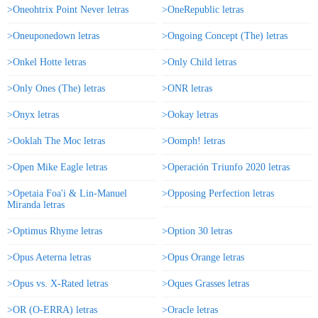
>Oneohtrix Point Never letras
>OneRepublic letras
>Oneuponedown letras
>Ongoing Concept (The) letras
>Onkel Hotte letras
>Only Child letras
>Only Ones (The) letras
>ONR letras
>Onyx letras
>Ookay letras
>Ooklah The Moc letras
>Oomph! letras
>Open Mike Eagle letras
>Operación Triunfo 2020 letras
>Opetaia Foa'i & Lin-Manuel
>Opposing Perfection letras
Miranda letras
>Optimus Rhyme letras
>Option 30 letras
>Opus Aeterna letras
>Opus Orange letras
>Opus vs. X-Rated letras
>Oques Grasses letras
>OR (O-ERRA) letras
>Oracle letras