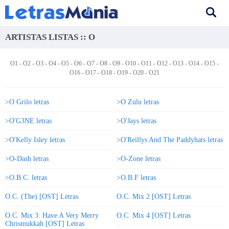
ARTISTAS LISTAS :: O
O1
-
O2
-
O3
-
O4
-
O5
-
O6
-
O7
-
O8
-
O9
-
O10
-
O11
-
O12
-
O13
-
O14
-
O15
-
O16
-
O17
-
O18
-
O19
-
O20
-
O21
>O Grilo letras
>O Zulu letras
>O'G3NE letras
>O'Jays letras
>O'Kelly Isley letras
>O'Reillys And The Paddyhats letras
>O-Dash letras
>O-Zone letras
>O.B.C. letras
>O.B.F letras
O.C. (The) [OST] Letras
O.C. Mix 2 [OST] Letras
O.C. Mix 3: Have A Very Merry
O.C. Mix 4 [OST] Letras
Chrismukkah [OST] Letras