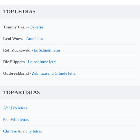
TOP LETRAS
Tommy Cash -
Ok letra
Leni Woess -
Aura letra
Rolf Zuckowski -
Es Schneit letra
Die Flippers -
Lotosblume letra
Outbreakband -
Zehntausend Gründe letra
TOP ARTISTAS
AYLIVA letras
Frei.Wild letras
Chinese Anarchy letras