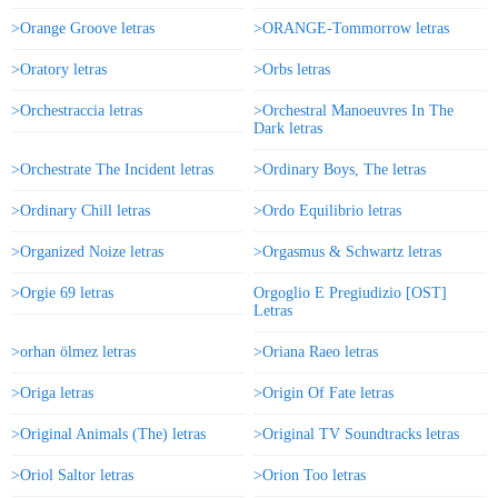
>Orange Groove letras
>ORANGE-Tommorrow letras
>Oratory letras
>Orbs letras
>Orchestraccia letras
>Orchestral Manoeuvres In The
Dark letras
>Orchestrate The Incident letras
>Ordinary Boys, The letras
>Ordinary Chill letras
>Ordo Equilibrio letras
>Organized Noize letras
>Orgasmus & Schwartz letras
>Orgie 69 letras
Orgoglio E Pregiudizio [OST]
Letras
>orhan ölmez letras
>Oriana Raeo letras
>Origa letras
>Origin Of Fate letras
>Original Animals (The) letras
>Original TV Soundtracks letras
>Oriol Saltor letras
>Orion Too letras