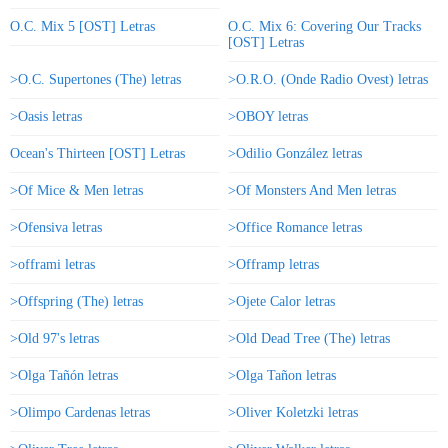
O.C. Mix 5 [OST] Letras
O.C. Mix 6: Covering Our Tracks
[OST] Letras
>O.C. Supertones (The) letras
>O.R.O. (Onde Radio Ovest) letras
>Oasis letras
>OBOY letras
Ocean's Thirteen [OST] Letras
>Odilio González letras
>Of Mice & Men letras
>Of Monsters And Men letras
>Ofensiva letras
>Office Romance letras
>offrami letras
>Offramp letras
>Offspring (The) letras
>Ojete Calor letras
>Old 97's letras
>Old Dead Tree (The) letras
>Olga Tañón letras
>Olga Tañon letras
>Olimpo Cardenas letras
>Oliver Koletzki letras