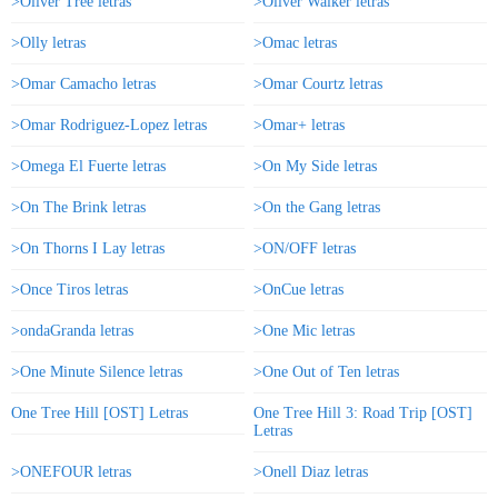
>Oliver Tree letras
>Oliver Walker letras
>Olly letras
>Omac letras
>Omar Camacho letras
>Omar Courtz letras
>Omar Rodriguez-Lopez letras
>Omar+ letras
>Omega El Fuerte letras
>On My Side letras
>On The Brink letras
>On the Gang letras
>On Thorns I Lay letras
>ON/OFF letras
>Once Tiros letras
>OnCue letras
>ondaGranda letras
>One Mic letras
>One Minute Silence letras
>One Out of Ten letras
One Tree Hill [OST] Letras
One Tree Hill 3: Road Trip [OST]
Letras
>ONEFOUR letras
>Onell Diaz letras