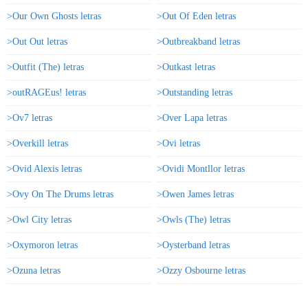
>Our Own Ghosts letras
>Out Of Eden letras
>Out Out letras
>Outbreakband letras
>Outfit (The) letras
>Outkast letras
>outRAGEus! letras
>Outstanding letras
>Ov7 letras
>Over Lapa letras
>Overkill letras
>Ovi letras
>Ovid Alexis letras
>Ovidi Montllor letras
>Ovy On The Drums letras
>Owen James letras
>Owl City letras
>Owls (The) letras
>Oxymoron letras
>Oysterband letras
>Ozuna letras
>Ozzy Osbourne letras