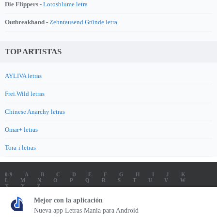
Die Flippers -
Lotosblume letra
Outbreakband -
Zehntausend Gründe letra
TOP ARTISTAS
AYLIVA letras
Frei.Wild letras
Chinese Anarchy letras
Omar+ letras
Tora-i letras
0-9
A
B
C
D
E
F
G
H
I
J
K
L
M
N
O
P
Q
R
S
T
U
V
W
X
Y
Z
LETRAS
SOUNDTRACK LETRAS
TOP 100 ARTISTAS
Mejor con la aplicación
TOP 100 LETRAS
ENVIA LETRAS
Nueva app Letras Mania para Android
Letrasmania.com - Copyright © 2026 - All Rights Reserved