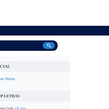
CIAL
ras Mania
P LETRAS
my Cash -
Ok letra