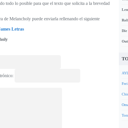
o todo lo posible para que el texto que solicita a la brevedad
Len
tra de Melancholy puede enviarla rellenando el siguiente
Rol
James Letras
Die
holy
Out
TO
AYL
trónico:
Frei
Chi
Oma
Tora