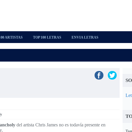
100 ARTISTAS
TOP 100 LETRAS
ENVIA LETRAS
SO
Let
ly
TO
ancholy
del artista Chris James no es todavía presente en
e.
Tom