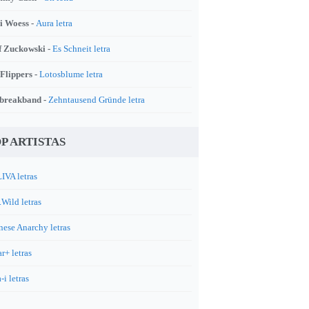
i Woess -
Aura letra
f Zuckowski -
Es Schneit letra
 Flippers -
Lotosblume letra
breakband -
Zehntausend Gründe letra
P ARTISTAS
IVA letras
.Wild letras
nese Anarchy letras
r+ letras
-i letras