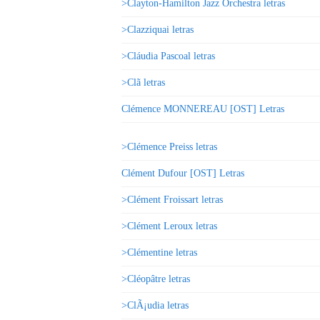
>Clayton-Hamilton Jazz Orchestra letras
>Clazziquai letras
>Cláudia Pascoal letras
>Clã letras
Clémence MONNEREAU [OST] Letras
>Clémence Preiss letras
Clément Dufour [OST] Letras
>Clément Froissart letras
>Clément Leroux letras
>Clémentine letras
>Cléopâtre letras
>ClÃ¡udia letras