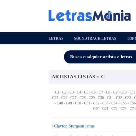
LETRAS
SOUNDTRACK LETRAS
TOP 
ARTISTAS LISTAS :: C
C1
-
C2
-
C3
-
C4
-
C5
-
C6
-
C7
-
C8
-
C9
-
C10
-
C11
C25
-
C26
-
C27
-
C28
-
C29
-
C30
-
C31
-
C32
-
C33
-
-
C48
-
C49
-
C50
-
C51
-
C52
-
C53
-
C54
- C55 -
C56
C70
-
C71
-
C72
-
C73
-
C74
>Clayton Sturgeon letras