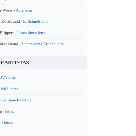
i Woess -
Aura letra
f Zuckowski -
Es Schneit letra
 Flippers -
Lotosblume letra
breakband -
Zehntausend Gründe letra
P ARTISTAS
IVA letras
.Wild letras
nese Anarchy letras
r+ letras
-i letras