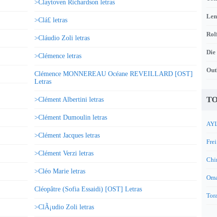
>Claytoven Richardson letras
Len
>Clá£ letras
Rol
>Cláudio Zoli letras
Die
>Clémence letras
Out
Clémence MONNEREAU Océane REVEILLARD [OST]
Letras
TO
>Clément Albertini letras
>Clément Dumoulin letras
AYL
>Clément Jacques letras
Frei
>Clément Verzi letras
Chi
>Cléo Marie letras
Oma
Cléopâtre (Sofia Essaidi) [OST] Letras
Tora
>ClÃ¡udio Zoli letras