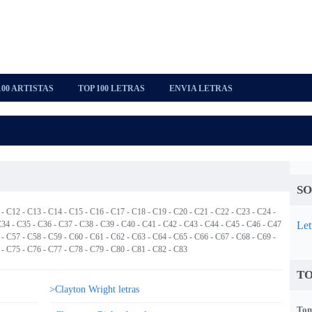
100 ARTISTAS
TOP 100 LETRAS
ENVIA LETRAS
SO
-
C12
-
C13
-
C14
-
C15
-
C16
-
C17
-
C18
-
C19
-
C20
-
C21
-
C22
-
C23
-
C24
-
C34
-
C35
-
C36
-
C37
-
C38
-
C39
-
C40
-
C41
-
C42
-
C43
-
C44
-
C45
-
C46
-
C47
Let
-
C57
-
C58
-
C59
-
C60
-
C61
-
C62
-
C63
-
C64
-
C65
-
C66
-
C67
-
C68
-
C69
-
-
C75
-
C76
-
C77
-
C78
-
C79
-
C80
-
C81
-
C82
-
C83
TO
>Clayton Wright letras
Tom