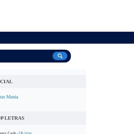
CIAL
ras Mania
P LETRAS
my Cash -
Ok letra