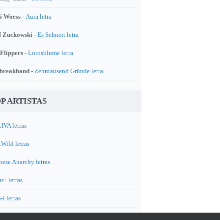
i Woess -
Aura letra
f Zuckowski -
Es Schneit letra
 Flippers -
Lotosblume letra
breakband -
Zehntausend Gründe letra
P ARTISTAS
IVA letras
.Wild letras
nese Anarchy letras
r+ letras
-i letras