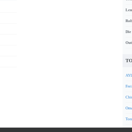
Len
Rol
Die
Out
TO
AYL
Frei
Chi
Oma
Tora