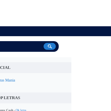
CIAL
ras Mania
P LETRAS
my Cash -
Ok letra