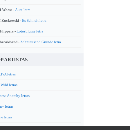
i Woess -
Aura letra
f Zuckowski -
Es Schneit letra
 Flippers -
Lotosblume letra
breakband -
Zehntausend Gründe letra
P ARTISTAS
IVA letras
.Wild letras
nese Anarchy letras
r+ letras
-i letras