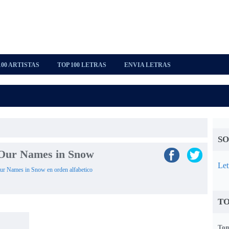
100 ARTISTAS
TOP 100 LETRAS
ENVIA LETRAS
SO
 Our Names in Snow
Let
 Our Names in Snow en orden alfabetico
TO
Tom