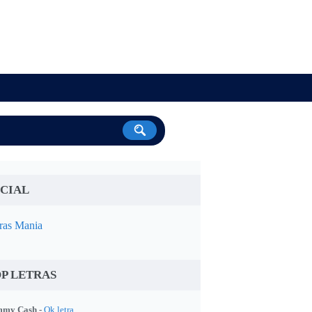
CIAL
ras Mania
P LETRAS
my Cash -
Ok letra