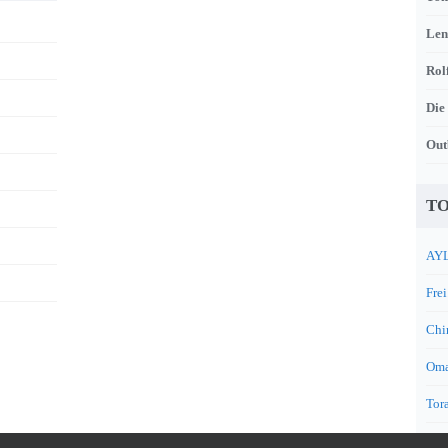
Len
Rol
Die
Out
TO
AYL
Frei
Chi
Oma
Tora