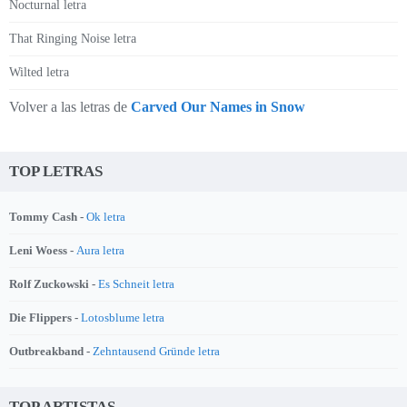
Nocturnal letra
That Ringing Noise letra
Wilted letra
Volver a las letras de
Carved Our Names in Snow
TOP LETRAS
Tommy Cash -
Ok letra
Leni Woess -
Aura letra
Rolf Zuckowski -
Es Schneit letra
Die Flippers -
Lotosblume letra
Outbreakband -
Zehntausend Gründe letra
TOP ARTISTAS