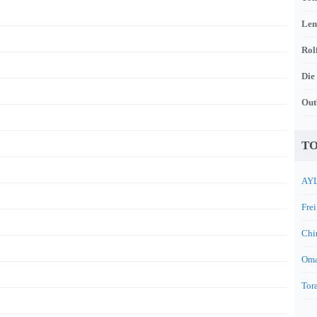
Len
Rol
Die
Out
TO
AYL
Frei
Chi
Oma
Tora