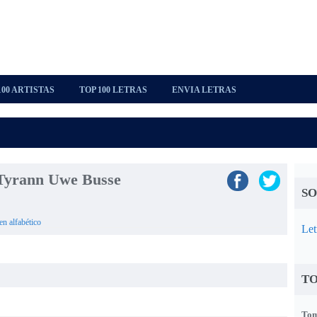
100 ARTISTAS
TOP 100 LETRAS
ENVIA LETRAS
 Tyrann Uwe Busse
SO
en alfabético
Let
TO
Tom