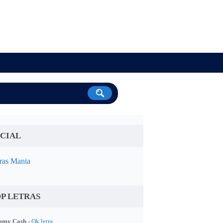
CIAL
ras Mania
P LETRAS
my Cash -
Ok letra