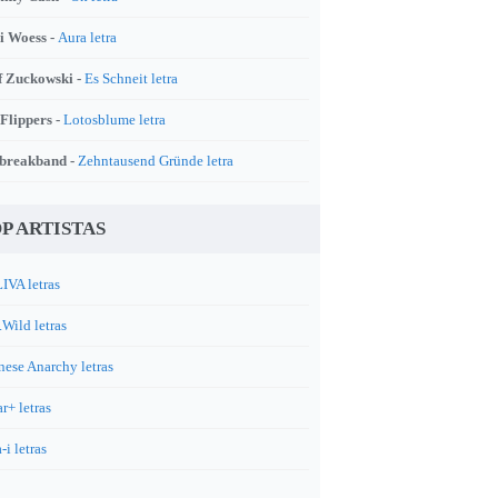
i Woess -
Aura letra
f Zuckowski -
Es Schneit letra
 Flippers -
Lotosblume letra
breakband -
Zehntausend Gründe letra
P ARTISTAS
IVA letras
.Wild letras
nese Anarchy letras
r+ letras
-i letras