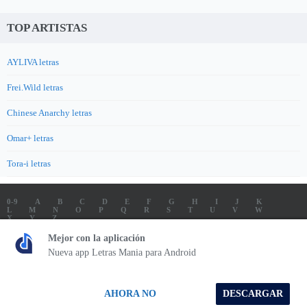
TOP ARTISTAS
AYLIVA letras
Frei.Wild letras
Chinese Anarchy letras
Omar+ letras
Tora-i letras
0-9
A
B
C
D
E
F
G
H
I
J
K
L
M
N
O
P
Q
R
S
T
U
V
W
X
Y
Z
LETRAS
SOUNDTRACK LETRAS
TOP 100 ARTISTAS
Mejor con la aplicación
TOP 100 LETRAS
ENVIA LETRAS
Nueva app Letras Mania para Android
Letrasmania.com - Copyright © 2026 - All Rights Reserved
AHORA NO
DESCARGAR