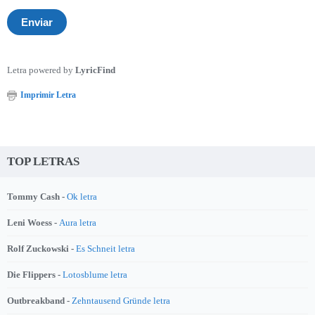
Letra powered by
LyricFind
Imprimir Letra
TOP LETRAS
Tommy Cash -
Ok letra
Leni Woess -
Aura letra
Rolf Zuckowski -
Es Schneit letra
Die Flippers -
Lotosblume letra
Outbreakband -
Zehntausend Gründe letra