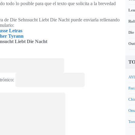
o todo lo posible para que el texto que solicita a la brevedad
Len
tra de Die Sehnsucht Liebt Die Nacht puede enviarla rellenando
Rol
mulario:
sse Letras
Die
cher Tyrann
nsucht Liebt Die Nacht
Out
TO
AYL
trónico:
Frei
Chi
Oma
Tora