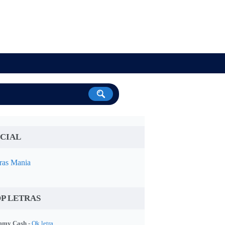
CIAL
ras Mania
P LETRAS
my Cash -
Ok letra