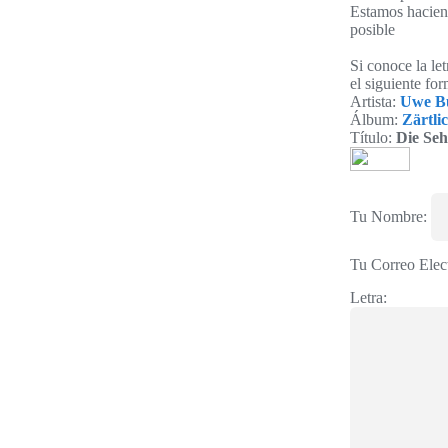
Estamos haciend
posible
Si conoce la le
el siguiente for
Artista:
Uwe Bu
Álbum:
Zärtli
Título:
Die Seh
Tu Nombre:
Tu Correo Elec
Letra: