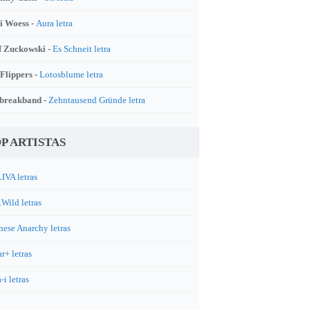
i Woess -
Aura letra
f Zuckowski -
Es Schneit letra
 Flippers -
Lotosblume letra
breakband -
Zehntausend Gründe letra
P ARTISTAS
IVA letras
.Wild letras
nese Anarchy letras
r+ letras
-i letras