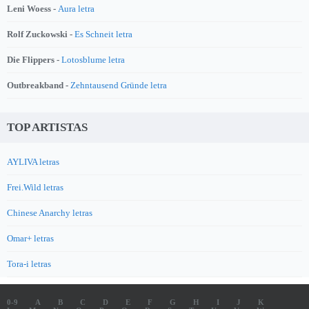
Leni Woess -
Aura letra
Rolf Zuckowski -
Es Schneit letra
Die Flippers -
Lotosblume letra
Outbreakband -
Zehntausend Gründe letra
TOP ARTISTAS
AYLIVA letras
Frei.Wild letras
Chinese Anarchy letras
Omar+ letras
Tora-i letras
0-9
A
B
C
D
E
F
G
H
I
J
K