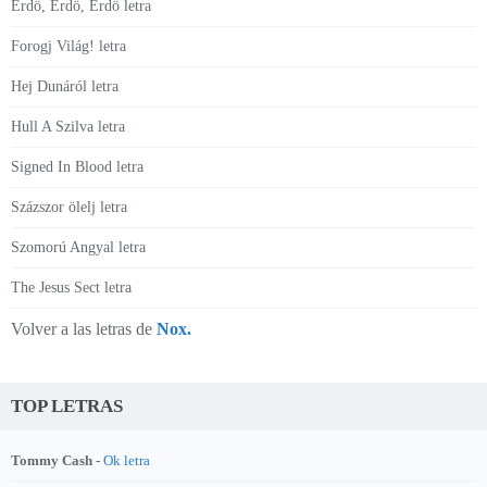
Erdö, Erdö, Erdö letra
Forogj Világ! letra
Hej Dunáról letra
Hull A Szilva letra
Signed In Blood letra
Százszor ölelj letra
Szomorú Angyal letra
The Jesus Sect letra
Volver a las letras de
Nox.
TOP LETRAS
Tommy Cash -
Ok letra