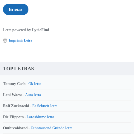
Letra powered by
LyricFind
Imprimir Letra
TOP LETRAS
Tommy Cash -
Ok letra
Leni Woess -
Aura letra
Rolf Zuckowski -
Es Schneit letra
Die Flippers -
Lotosblume letra
Outbreakband -
Zehntausend Gründe letra