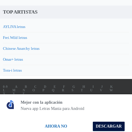
TOP ARTISTAS
AYLIVA letras
Frei.Wild letras
Chinese Anarchy letras
Omar+ letras
Tora-i letras
0-9
A
B
C
D
E
F
G
H
I
J
K
L
M
N
O
P
Q
R
S
T
U
V
W
X
Y
Z
LETRAS
SOUNDTRACK LETRAS
TOP 100 ARTISTAS
Mejor con la aplicación
TOP 100 LETRAS
ENVIA LETRAS
Nueva app Letras Mania para Android
Letrasmania.com - Copyright © 2026 - All Rights Reserved
AHORA NO
DESCARGAR