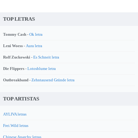
TOP LETRAS
Tommy Cash -
Ok letra
Leni Woess -
Aura letra
Rolf Zuckowski -
Es Schneit letra
Die Flippers -
Lotosblume letra
Outbreakband -
Zehntausend Gründe letra
TOP ARTISTAS
AYLIVA letras
Frei.Wild letras
Chinese Anarchy letras