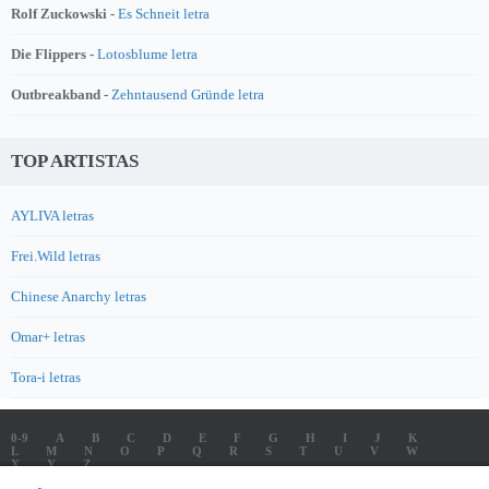
Rolf Zuckowski -
Es Schneit letra
Die Flippers -
Lotosblume letra
Outbreakband -
Zehntausend Gründe letra
TOP ARTISTAS
AYLIVA letras
Frei.Wild letras
Chinese Anarchy letras
Omar+ letras
Tora-i letras
0-9
A
B
C
D
E
F
G
H
I
J
K
L
M
N
O
P
Q
R
S
T
U
V
W
X
Y
Z
LETRAS
SOUNDTRACK LETRAS
TOP 100 ARTISTAS