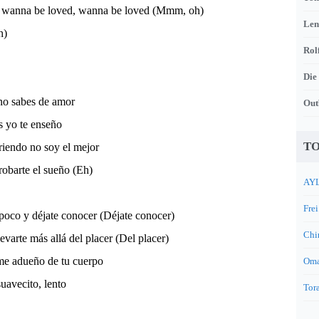
, wanna be loved, wanna be loved (Mmm, oh)
Len
h)
Rol
Die
 no sabes de amor
Out
s yo te enseño
TO
riendo no soy el mejor
obarte el sueño (Eh)
AYL
Frei
poco y déjate conocer (Déjate conocer)
Chi
evarte más allá del placer (Del placer)
 me adueño de tu cuerpo
Oma
uavecito, lento
Tora