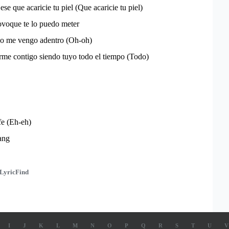
ese que acaricie tu piel (Que acaricie tu piel)
ovoque te lo puedo meter
 yo me vengo adentro (Oh-oh)
me contigo siendo tuyo todo el tiempo (Todo)
fe (Eh-eh)
ang
LyricFind
I
J
K
L
M
N
O
P
Q
R
S
T
U
V