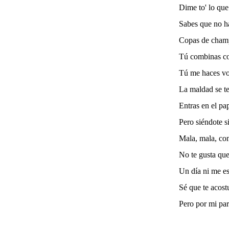
Dime to' lo que
Sabes que no ha
Copas de champ
Tú combinas co
Tú me haces vol
La maldad se te
Entras en el pa
Pero siéndote s
Mala, mala, co
No te gusta qu
Un día ni me es
Sé que te acost
Pero por mi pa