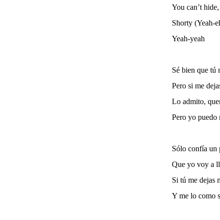
You can’t hide
Shorty (Yeah-e
Yeah-yeah
Sé bien que tú
Pero si me deja
Lo admito, que
Pero yo puedo r
Sólo confía un 
Que yo voy a ll
Si tú me dejas
Y me lo como s