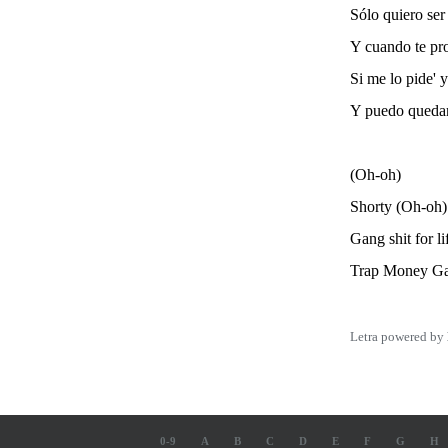
Sólo quiero ser 
Y cuando te pr
Si me lo pide'
Y puedo quedar
(Oh-oh)
Shorty (Oh-oh)
Gang shit for li
Trap Money G
Letra powered by
0-9
A
B
C
D
E
F
G
H