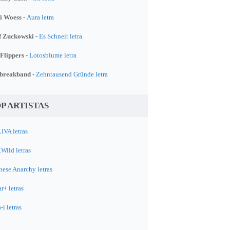
i Woess -
Aura letra
f Zuckowski -
Es Schneit letra
 Flippers -
Lotosblume letra
breakband -
Zehntausend Gründe letra
P ARTISTAS
IVA letras
.Wild letras
nese Anarchy letras
r+ letras
-i letras