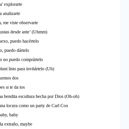
' explorarte
a analizarte
a, me viste observarte
ustas desde ante’ (Uhmm)
 sexo, puedo hacértelo
ño, puedo dártelo
o no puedo comprártelo
unt listo para invitártelo (Uh)
quemos dos
es si te da tos
na bendita escultura hecha por Dios (Oh-oh)
 una locura como un party de Carl Cox
baby, baby
 la extraño, maybe