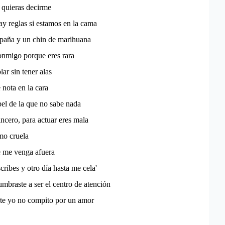
 quieras decirme
y reglas si estamos en la cama
aña y un chin de marihuana
nmigo porque eres rara
ar sin tener alas
 nota en la cara
pel de la que no sabe nada
incero, para actuar eres mala
mo cruela
e me venga afuera
cribes y otro día hasta me cela'
umbraste a ser el centro de atención
rte yo no compito por un amor