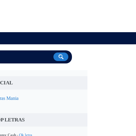
CIAL
ras Mania
P LETRAS
my Cash -
Ok letra