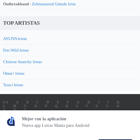
Outbreakband -
Zehntausend Gründe letra
TOP ARTISTAS
AYLIVA letras
Frei.Wild letras
Chinese Anarchy letras
Omar+ letras
Tora-i letras
0-9
A
B
C
D
E
F
G
H
I
J
K
L
M
N
O
P
Q
R
S
T
U
V
W
X
Y
Z
LETRAS
SOUNDTRACK LETRAS
TOP 100 ARTISTAS
Mejor con la aplicación
TOP 100 LETRAS
ENVIA LETRAS
Nueva app Letras Mania para Android
Letrasmania.com - Copyright © 2026 - All Rights Reserved