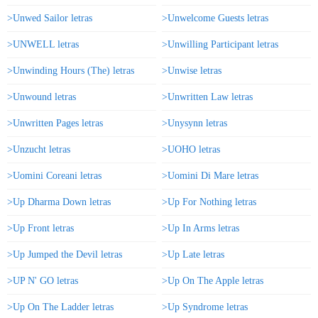
>Unwed Sailor letras
>Unwelcome Guests letras
>UNWELL letras
>Unwilling Participant letras
>Unwinding Hours (The) letras
>Unwise letras
>Unwound letras
>Unwritten Law letras
>Unwritten Pages letras
>Unysynn letras
>Unzucht letras
>UOHO letras
>Uomini Coreani letras
>Uomini Di Mare letras
>Up Dharma Down letras
>Up For Nothing letras
>Up Front letras
>Up In Arms letras
>Up Jumped the Devil letras
>Up Late letras
>UP N' GO letras
>Up On The Apple letras
>Up On The Ladder letras
>Up Syndrome letras