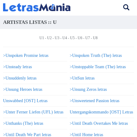
ARTISTAS LISTAS :: U
U1
-
U2
-
U3
-
U4
-
U5
- U6 -
U7
-
U8
>Unspoken Promise letras
>Unspoken Truth (The) letras
>Unsteady letras
>Unstoppable Team (The) letras
>Unsuddenly letras
>UnSun letras
>Unsung Heroes letras
>Unsung Zeros letras
Unswabbed [OST] Letras
>Unsweetened Passion letras
>Unter Ferner Liefen (UFL) letras
Untergangskommando [OST] Letras
>Unthanks (The) letras
>Until Death Overtakes Me letras
>Until Death We Part letras
>Until Home letras