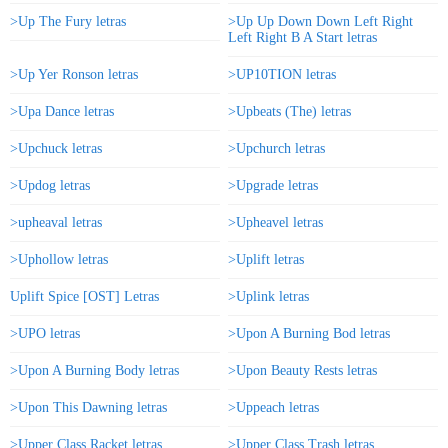
>Up The Fury letras
>Up Up Down Down Left Right
Left Right B A Start letras
>Up Yer Ronson letras
>UP10TION letras
>Upa Dance letras
>Upbeats (The) letras
>Upchuck letras
>Upchurch letras
>Updog letras
>Upgrade letras
>upheaval letras
>Upheavel letras
>Uphollow letras
>Uplift letras
Uplift Spice [OST] Letras
>Uplink letras
>UPO letras
>Upon A Burning Bod letras
>Upon A Burning Body letras
>Upon Beauty Rests letras
>Upon This Dawning letras
>Uppeach letras
>Upper Class Racket letras
>Upper Class Trash letras