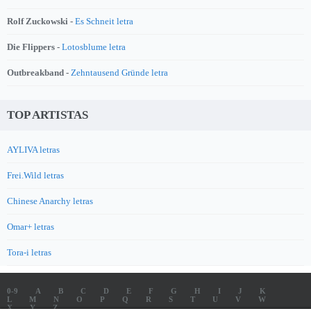
Rolf Zuckowski -
Es Schneit letra
Die Flippers -
Lotosblume letra
Outbreakband -
Zehntausend Gründe letra
TOP ARTISTAS
AYLIVA letras
Frei.Wild letras
Chinese Anarchy letras
Omar+ letras
Tora-i letras
0-9
A
B
C
D
E
F
G
H
I
J
K
L
M
N
O
P
Q
R
S
T
U
V
W
X
Y
Z