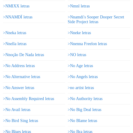
>NMIXX letras
>Nmnl letras
>NNAMDÏ letras
>Nnamdi's Sooper Dooper Secret
Side Project letras
>Nneka letras
>Nneke letras
>Nnella letras
>Nnenna Freelon letras
>Nnoção De Nada letras
>NO letras
>No Address letras
>No Age letras
>No Alternative letras
>No Angels letras
>No Answer letras
>no artist letras
>No Assembly Required letras
>No Authority letras
>No Avail letras
>No Big Deal letras
>No Bird Sing letras
>No Blame letras
>No Blues letras
>No Bra letras