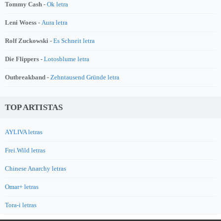
Tommy Cash -
Ok letra
Leni Woess -
Aura letra
Rolf Zuckowski -
Es Schneit letra
Die Flippers -
Lotosblume letra
Outbreakband -
Zehntausend Gründe letra
TOP ARTISTAS
AYLIVA letras
Frei.Wild letras
Chinese Anarchy letras
Omar+ letras
Tora-i letras