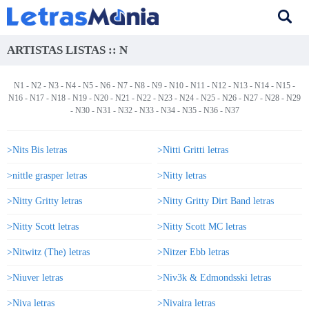
ARTISTAS LISTAS :: N
N1
-
N2
-
N3
-
N4
-
N5
-
N6
-
N7
-
N8
-
N9
-
N10
-
N11
-
N12
-
N13
-
N14
-
N15
-
N16
-
N17
-
N18
-
N19
-
N20
-
N21
-
N22
-
N23
-
N24
-
N25
-
N26
- N27 -
N28
-
N29
-
N30
-
N31
-
N32
-
N33
-
N34
-
N35
-
N36
-
N37
>Nits Bis letras
>Nitti Gritti letras
>nittle grasper letras
>Nitty letras
>Nitty Gritty letras
>Nitty Gritty Dirt Band letras
>Nitty Scott letras
>Nitty Scott MC letras
>Nitwitz (The) letras
>Nitzer Ebb letras
>Niuver letras
>Niv3k & Edmondsski letras
>Niva letras
>Nivaira letras