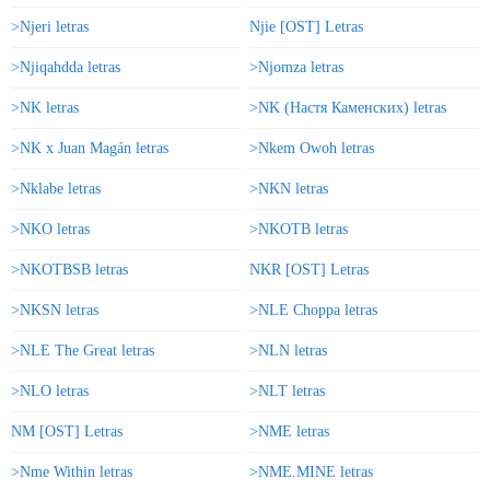
>Njeri letras
Njie [OST] Letras
>Njiqahdda letras
>Njomza letras
>NK letras
>NK (Настя Каменских) letras
>NK x Juan Magán letras
>Nkem Owoh letras
>Nklabe letras
>NKN letras
>NKO letras
>NKOTB letras
>NKOTBSB letras
NKR [OST] Letras
>NKSN letras
>NLE Choppa letras
>NLE The Great letras
>NLN letras
>NLO letras
>NLT letras
NM [OST] Letras
>NME letras
>Nme Within letras
>NME.MINE letras