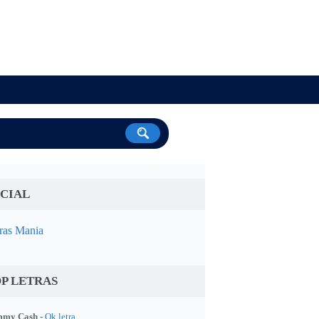
CIAL
ras Mania
P LETRAS
my Cash -
Ok letra