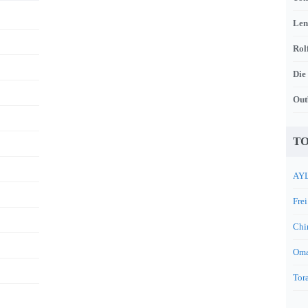
Len
Rol
Die
Out
TO
AYL
Frei
Chi
Oma
Tora