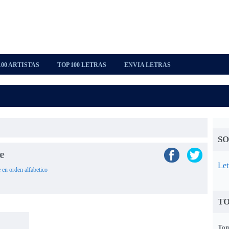
100 ARTISTAS
TOP 100 LETRAS
ENVIA LETRAS
SO
e
Let
 en orden alfabetico
TO
Tom