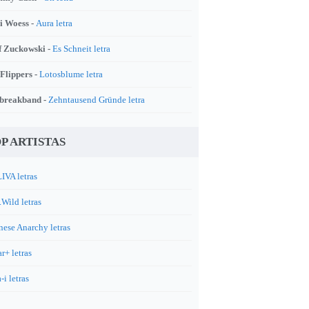
i Woess -
Aura letra
f Zuckowski -
Es Schneit letra
 Flippers -
Lotosblume letra
breakband -
Zehntausend Gründe letra
P ARTISTAS
IVA letras
.Wild letras
nese Anarchy letras
r+ letras
-i letras