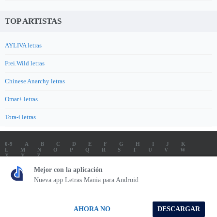
TOP ARTISTAS
AYLIVA letras
Frei.Wild letras
Chinese Anarchy letras
Omar+ letras
Tora-i letras
0-9
A
B
C
D
E
F
G
H
I
J
K
L
M
N
O
P
Q
R
S
T
U
V
W
X
Y
Z
LETRAS
SOUNDTRACK LETRAS
TOP 100 ARTISTAS
Mejor con la aplicación
TOP 100 LETRAS
ENVIA LETRAS
Nueva app Letras Mania para Android
Letrasmania.com - Copyright © 2026 - All Rights Reserved
AHORA NO
DESCARGAR