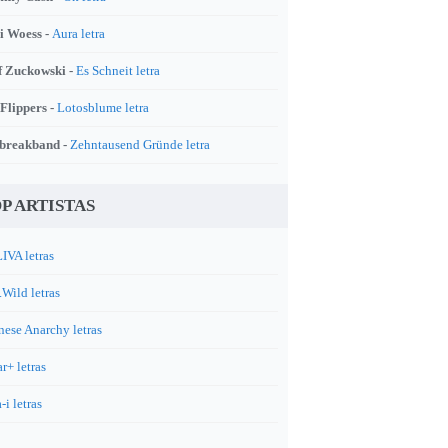
i Woess -
Aura letra
f Zuckowski -
Es Schneit letra
 Flippers -
Lotosblume letra
breakband -
Zehntausend Gründe letra
P ARTISTAS
IVA letras
.Wild letras
nese Anarchy letras
r+ letras
-i letras