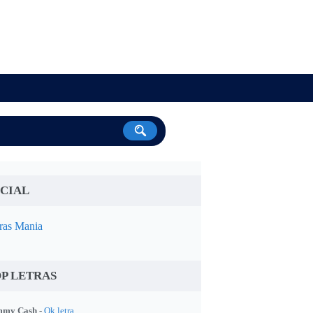
CIAL
ras Mania
P LETRAS
my Cash -
Ok letra