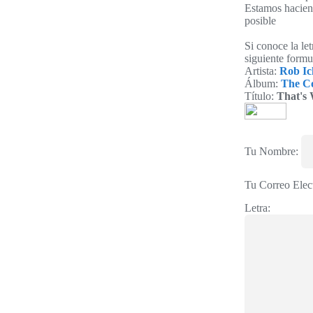
Estamos haciend
posible
Si conoce la le
siguiente formu
Artista:
Rob Ic
Álbum:
The Co
Título:
That's 
Tu Nombre:
Tu Correo Elec
Letra: