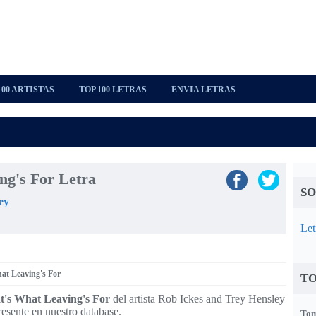
100 ARTISTAS
TOP 100 LETRAS
ENVIA LETRAS
ng's For Letra
SO
ey
Let
at Leaving's For
TO
t's What Leaving's For
del artista Rob Ickes and Trey Hensley
resente en nuestro database.
Tom