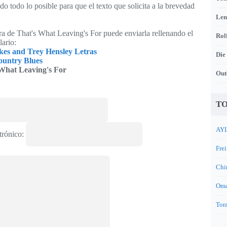
o todo lo posible para que el texto que solicita a la brevedad
Len
tra de That's What Leaving's For puede enviarla rellenando el
Rol
lario:
kes and Trey Hensley Letras
Die
untry Blues
What Leaving's For
Out
TO
AYL
trónico:
Frei
Chi
Oma
Tora