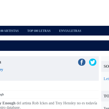
100 ARTISTAS
TOP 100 LETRAS
ENVIA LETRAS
a
SO
ey
Let
ugh
TO
y Enough
del artista Rob Ickes and Trey Hensley no es todavía
stro database.
Tom