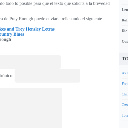
o todo lo posible para que el texto que solicita a la brevedad
Len
tra de Pray Enough puede enviarla rellenando el siguiente
Rol
kes and Trey Hensley Letras
Die
untry Blues
nough
Out
TO
AYL
trónico:
Frei
Chi
Oma
Tora