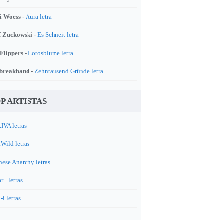
i Woess -
Aura letra
f Zuckowski -
Es Schneit letra
 Flippers -
Lotosblume letra
breakband -
Zehntausend Gründe letra
P ARTISTAS
IVA letras
.Wild letras
nese Anarchy letras
r+ letras
-i letras