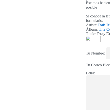
Estamos haciend
posible
Si conoce la le
formulario:
Artista:
Rob Ic
Álbum:
The Co
Título:
Pray E
Tu Nombre:
Tu Correo Elec
Letra: