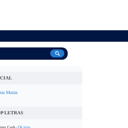
CIAL
ras Mania
P LETRAS
my Cash -
Ok letra