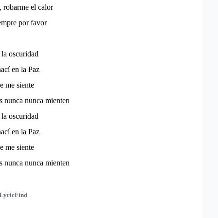
 robarme el calor
empre por favor
 la oscuridad
nací en la Paz
e me siente
os nunca nunca mienten
 la oscuridad
nací en la Paz
e me siente
os nunca nunca mienten
LyricFind