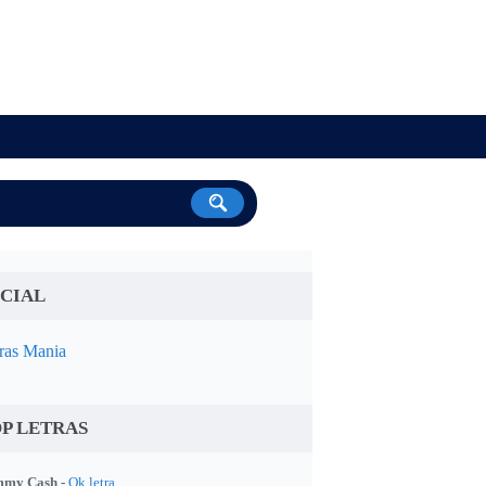
CIAL
ras Mania
P LETRAS
my Cash -
Ok letra