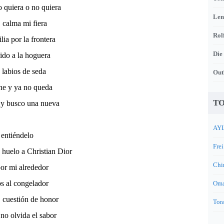
o quiera o no quiera
Len
 calma mi fiera
Rol
ia por la frontera
Die
ido a la hoguera
 labios de seda
Out
he y ya no queda
TO
e y busco una nueva
AYL
entiéndelo
Frei
e huelo a Christian Dior
Chi
or mi alrededor
s al congelador
Oma
, cuestión de honor
Tora
no olvida el sabor