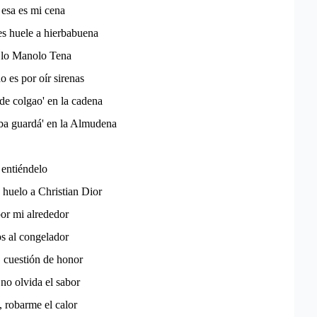
 esa es mi cena
es huele a hierbabuena
a lo Manolo Tena
o es por oír sirenas
de colgao' en la cadena
a guardá' en la Almudena
entiéndelo
e huelo a Christian Dior
or mi alrededor
s al congelador
, cuestión de honor
no olvida el sabor
 robarme el calor