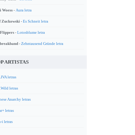
i Woess -
Aura letra
f Zuckowski -
Es Schneit letra
 Flippers -
Lotosblume letra
breakband -
Zehntausend Gründe letra
P ARTISTAS
IVA letras
.Wild letras
nese Anarchy letras
r+ letras
-i letras