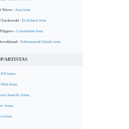
i Woess -
Aura letra
f Zuckowski -
Es Schneit letra
 Flippers -
Lotosblume letra
breakband -
Zehntausend Gründe letra
P ARTISTAS
IVA letras
.Wild letras
nese Anarchy letras
r+ letras
-i letras