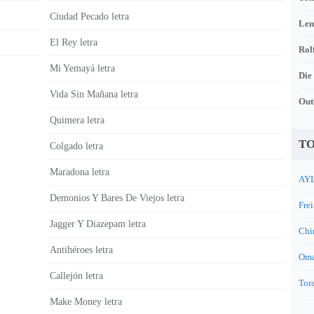
Ciudad Pecado letra
Len
El Rey letra
Rol
Mi Yemayá letra
Die
Vida Sin Mañana letra
Out
Quimera letra
TO
Colgado letra
Maradona letra
AYL
Demonios Y Bares De Viejos letra
Frei
Jagger Y Diazepam letra
Chi
Antihéroes letra
Oma
Callejón letra
Tora
Make Money letra