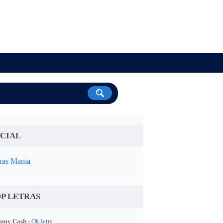
CIAL
ras Mania
P LETRAS
my Cash -
Ok letra