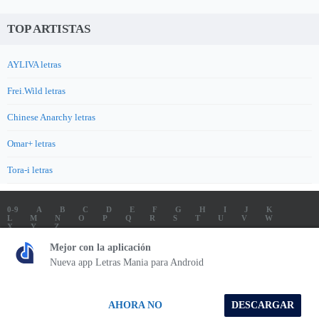
TOP ARTISTAS
AYLIVA letras
Frei.Wild letras
Chinese Anarchy letras
Omar+ letras
Tora-i letras
0-9
A
B
C
D
E
F
G
H
I
J
K
L
M
N
O
P
Q
R
S
T
U
V
W
X
Y
Z
LETRAS
SOUNDTRACK LETRAS
TOP 100 ARTISTAS
Mejor con la aplicación
TOP 100 LETRAS
ENVIA LETRAS
Nueva app Letras Mania para Android
Letrasmania.com - Copyright © 2026 - All Rights Reserved
AHORA NO
DESCARGAR