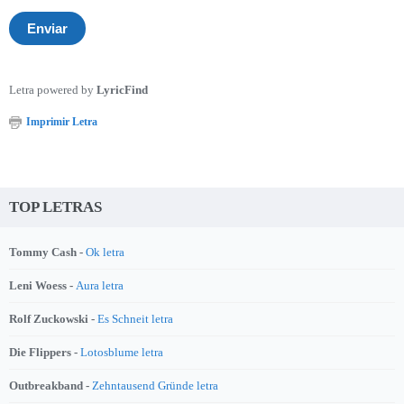
Letra powered by
LyricFind
Imprimir Letra
TOP LETRAS
Tommy Cash -
Ok letra
Leni Woess -
Aura letra
Rolf Zuckowski -
Es Schneit letra
Die Flippers -
Lotosblume letra
Outbreakband -
Zehntausend Gründe letra