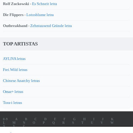
Rolf Zuckowski -
Es Schneit letra
Die Flippers -
Lotosblume letra
Outbreakband -
Zehntausend Gründe letra
TOP ARTISTAS
AYLIVA letras
Frei.Wild letras
Chinese Anarchy letras
Omar+ letras
Tora-i letras
0-9
A
B
C
D
E
F
G
H
I
J
K
L
M
N
O
P
Q
R
S
T
U
V
W
X
Y
Z
LETRAS
SOUNDTRACK LETRAS
TOP 100 ARTISTAS