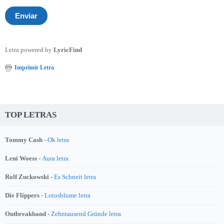
Letra powered by
LyricFind
Imprimir Letra
TOP LETRAS
Tommy Cash -
Ok letra
Leni Woess -
Aura letra
Rolf Zuckowski -
Es Schneit letra
Die Flippers -
Lotosblume letra
Outbreakband -
Zehntausend Gründe letra