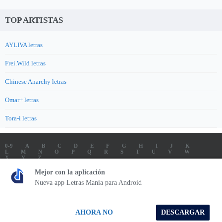
TOP ARTISTAS
AYLIVA letras
Frei.Wild letras
Chinese Anarchy letras
Omar+ letras
Tora-i letras
0-9
A
B
C
D
E
F
G
H
I
J
K
L
M
N
O
P
Q
R
S
T
U
V
W
X
Y
Z
LETRAS
SOUNDTRACK LETRAS
TOP 100 ARTISTAS
Mejor con la aplicación
TOP 100 LETRAS
ENVIA LETRAS
Nueva app Letras Mania para Android
Letrasmania.com - Copyright © 2026 - All Rights Reserved
AHORA NO
DESCARGAR