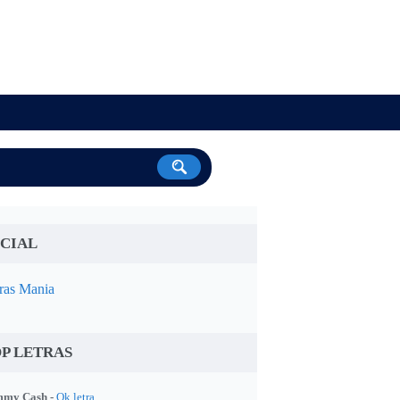
CIAL
ras Mania
P LETRAS
my Cash -
Ok letra