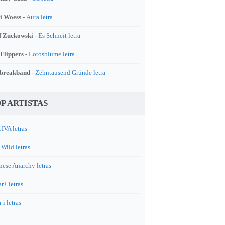
i Woess -
Aura letra
f Zuckowski -
Es Schneit letra
 Flippers -
Lotosblume letra
breakband -
Zehntausend Gründe letra
P ARTISTAS
IVA letras
.Wild letras
nese Anarchy letras
r+ letras
-i letras