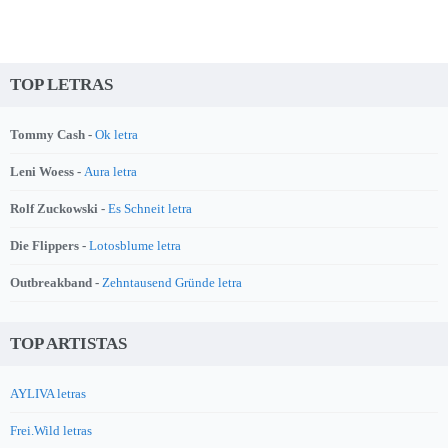
TOP LETRAS
Tommy Cash -
Ok letra
Leni Woess -
Aura letra
Rolf Zuckowski -
Es Schneit letra
Die Flippers -
Lotosblume letra
Outbreakband -
Zehntausend Gründe letra
TOP ARTISTAS
AYLIVA letras
Frei.Wild letras