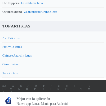
Die Flippers -
Lotosblume letra
Outbreakband -
Zehntausend Gründe letra
TOP ARTISTAS
AYLIVA letras
Frei.Wild letras
Chinese Anarchy letras
Omar+ letras
Tora-i letras
0-9
A
B
C
D
E
F
G
H
I
J
K
L
M
N
O
P
Q
R
S
T
U
V
W
X
Y
Z
LETRAS
SOUNDTRACK LETRAS
TOP 100 ARTISTAS
Mejor con la aplicación
TOP 100 LETRAS
ENVIA LETRAS
Nueva app Letras Mania para Android
Letrasmania.com - Copyright © 2026 - All Rights Reserved