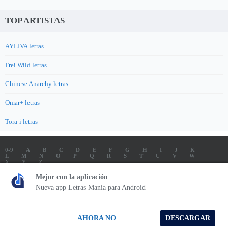
TOP ARTISTAS
AYLIVA letras
Frei.Wild letras
Chinese Anarchy letras
Omar+ letras
Tora-i letras
0-9
A
B
C
D
E
F
G
H
I
J
K
L
M
N
O
P
Q
R
S
T
U
V
W
X
Y
Z
LETRAS
SOUNDTRACK LETRAS
TOP 100 ARTISTAS
Mejor con la aplicación
TOP 100 LETRAS
ENVIA LETRAS
Nueva app Letras Mania para Android
Letrasmania.com - Copyright © 2026 - All Rights Reserved
AHORA NO
DESCARGAR