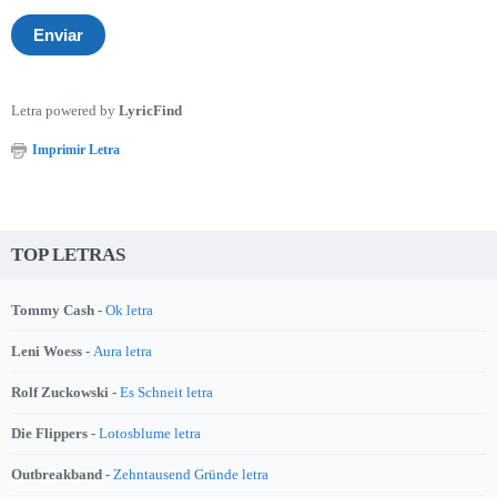
Letra powered by
LyricFind
Imprimir Letra
TOP LETRAS
Tommy Cash -
Ok letra
Leni Woess -
Aura letra
Rolf Zuckowski -
Es Schneit letra
Die Flippers -
Lotosblume letra
Outbreakband -
Zehntausend Gründe letra