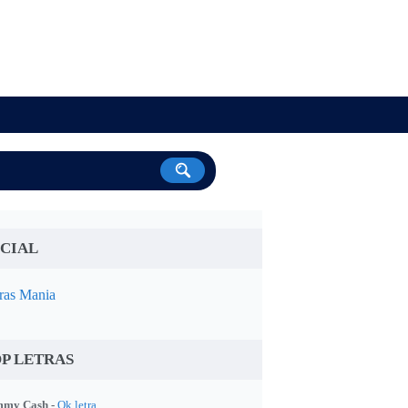
CIAL
ras Mania
P LETRAS
my Cash -
Ok letra