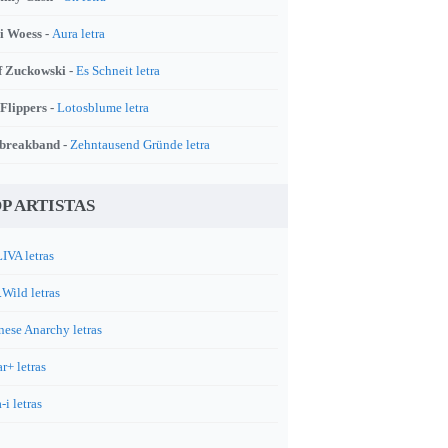
i Woess -
Aura letra
f Zuckowski -
Es Schneit letra
 Flippers -
Lotosblume letra
breakband -
Zehntausend Gründe letra
P ARTISTAS
IVA letras
.Wild letras
nese Anarchy letras
r+ letras
-i letras