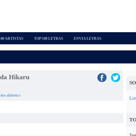
100 ARTISTAS
TOP 100 LETRAS
ENVIA LETRAS
ada Hikaru
SO
rden alfabético
Let
TO
Tom