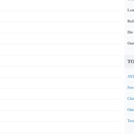
Len
Rol
Die
Out
TO
AYL
Frei
Chi
Oma
Tora