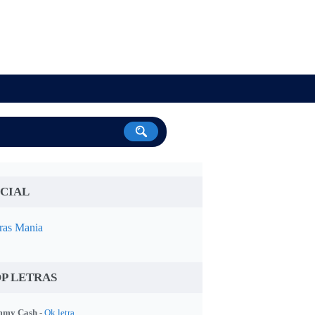
CIAL
ras Mania
P LETRAS
my Cash -
Ok letra