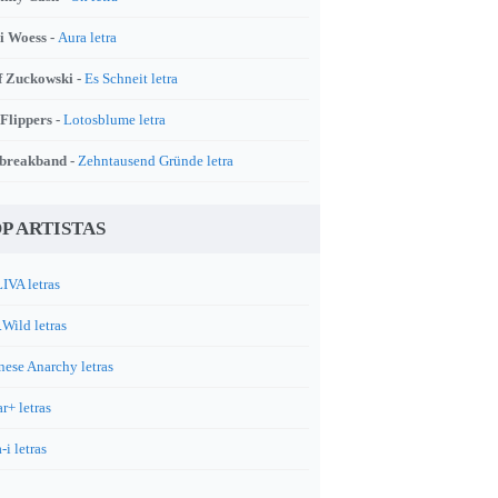
i Woess -
Aura letra
f Zuckowski -
Es Schneit letra
 Flippers -
Lotosblume letra
breakband -
Zehntausend Gründe letra
P ARTISTAS
IVA letras
.Wild letras
nese Anarchy letras
r+ letras
-i letras