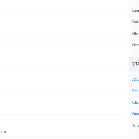
Len
Rol
Die
Out
TO
AYL
Frei
Chi
Oma
Tora
etra