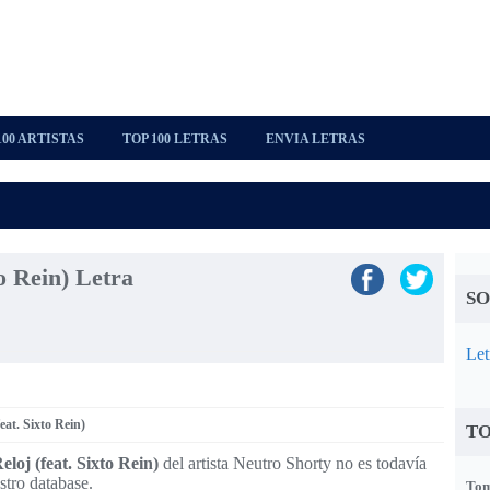
100 ARTISTAS
TOP 100 LETRAS
ENVIA LETRAS
to Rein) Letra
SO
Let
eat. Sixto Rein)
TO
eloj (feat. Sixto Rein)
del artista Neutro Shorty no es todavía
stro database.
Tom