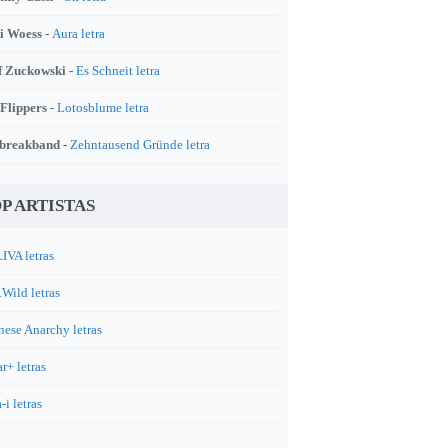
i Woess -
Aura letra
f Zuckowski -
Es Schneit letra
 Flippers -
Lotosblume letra
breakband -
Zehntausend Gründe letra
P ARTISTAS
IVA letras
.Wild letras
nese Anarchy letras
r+ letras
-i letras