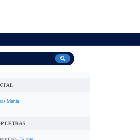
CIAL
ras Mania
P LETRAS
my Cash -
Ok letra