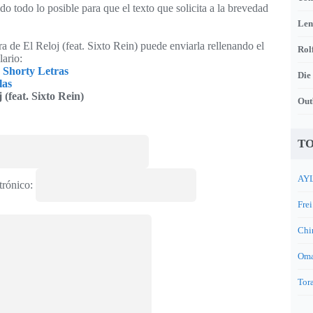
o todo lo posible para que el texto que solicita a la brevedad
Len
ra de El Reloj (feat. Sixto Rein) puede enviarla rellenando el
Rol
lario:
 Shorty Letras
Die
las
 (feat. Sixto Rein)
Out
TO
AYL
trónico:
Frei
Chi
Oma
Tora