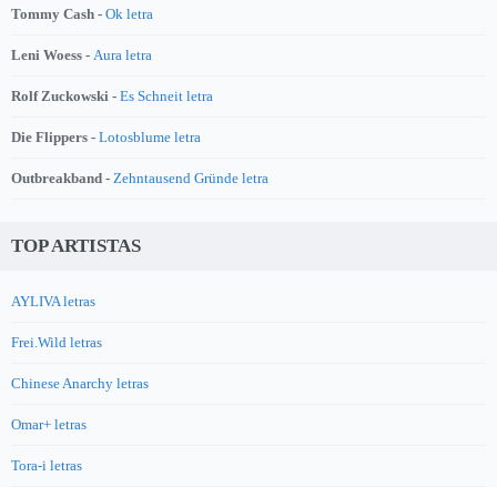
Tommy Cash -
Ok letra
Leni Woess -
Aura letra
Rolf Zuckowski -
Es Schneit letra
Die Flippers -
Lotosblume letra
Outbreakband -
Zehntausend Gründe letra
TOP ARTISTAS
AYLIVA letras
Frei.Wild letras
Chinese Anarchy letras
Omar+ letras
Tora-i letras