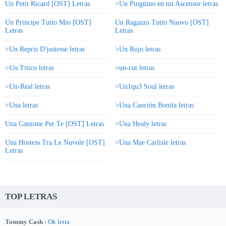
Un Petit Ricard [OST] Letras
>Un Pingüino en mi Ascensor letras
Un Principe Tutto Mio [OST]
Un Ragazzo Tutto Nuovo [OST]
Letras
Letras
>Un Repris D'justesse letras
>Un Rojo letras
>Un Titico letras
>un-cut letras
>Un-Real letras
>Un1qu3 Soul letras
>Una letras
>Una Canción Bonita letras
Una Canzone Per Te [OST] Letras
>Una Healy letras
Una Hostess Tra Le Nuvole [OST]
>Una Mae Carlisle letras
Letras
TOP LETRAS
Tommy Cash -
Ok letra