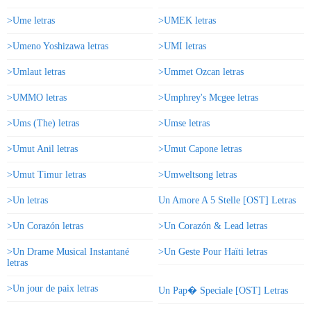
>Ume letras
>UMEK letras
>Umeno Yoshizawa letras
>UMI letras
>Umlaut letras
>Ummet Ozcan letras
>UMMO letras
>Umphrey's Mcgee letras
>Ums (The) letras
>Umse letras
>Umut Anil letras
>Umut Capone letras
>Umut Timur letras
>Umweltsong letras
>Un letras
Un Amore A 5 Stelle [OST] Letras
>Un Corazón letras
>Un Corazón & Lead letras
>Un Drame Musical Instantané
>Un Geste Pour Haïti letras
letras
>Un jour de paix letras
Un Pap� Speciale [OST] Letras