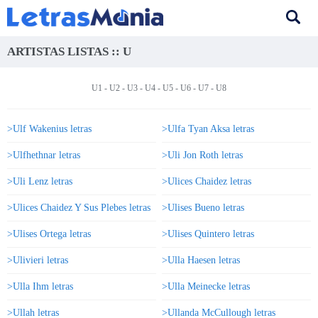
ARTISTAS LISTAS :: U
U1
- U2 -
U3
-
U4
-
U5
-
U6
-
U7
-
U8
>Ulf Wakenius letras
>Ulfa Tyan Aksa letras
>Ulfhethnar letras
>Uli Jon Roth letras
>Uli Lenz letras
>Ulices Chaidez letras
>Ulices Chaidez Y Sus Plebes letras
>Ulises Bueno letras
>Ulises Ortega letras
>Ulises Quintero letras
>Ulivieri letras
>Ulla Haesen letras
>Ulla Ihm letras
>Ulla Meinecke letras
>Ullah letras
>Ullanda McCullough letras