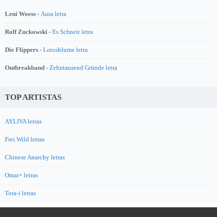
Leni Woess -
Aura letra
Rolf Zuckowski -
Es Schneit letra
Die Flippers -
Lotosblume letra
Outbreakband -
Zehntausend Gründe letra
TOP ARTISTAS
AYLIVA letras
Frei.Wild letras
Chinese Anarchy letras
Omar+ letras
Tora-i letras