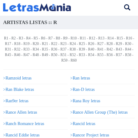
ARTISTAS LISTAS :: R
R1
-
R2
-
R3
-
R4
-
R5
-
R6
-
R7
- R8 -
R9
-
R10
-
R11
-
R12
-
R13
-
R14
-
R15
-
R16
-
R17
-
R18
-
R19
-
R20
-
R21
-
R22
-
R23
-
R24
-
R25
-
R26
-
R27
-
R28
-
R29
-
R30
-
R31
-
R32
-
R33
-
R34
-
R35
-
R36
-
R37
-
R38
-
R39
-
R40
-
R41
-
R42
-
R43
-
R44
-
R45
-
R46
-
R47
-
R48
-
R49
-
R50
-
R51
-
R52
-
R53
-
R54
-
R55
-
R56
-
R57
-
R58
-
R59
-
R60
>Ramzoid letras
>Ran letras
>Ran Blake letras
>Ran-D letras
>Ran9er letras
>Rana Roy letras
>Rance Allen letras
>Rance Allen Group (The) letras
>Ranch Romance letras
>Rancid letras
>Rancid Eddie letras
>Rancor Project letras