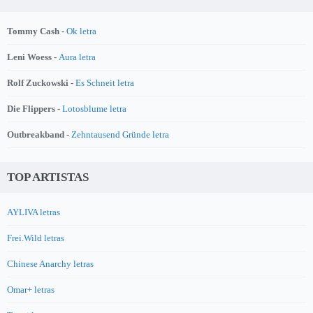
Tommy Cash -
Ok letra
Leni Woess -
Aura letra
Rolf Zuckowski -
Es Schneit letra
Die Flippers -
Lotosblume letra
Outbreakband -
Zehntausend Gründe letra
TOP ARTISTAS
AYLIVA letras
Frei.Wild letras
Chinese Anarchy letras
Omar+ letras