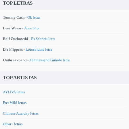
TOP LETRAS
Tommy Cash -
Ok letra
Leni Woess -
Aura letra
Rolf Zuckowski -
Es Schneit letra
Die Flippers -
Lotosblume letra
Outbreakband -
Zehntausend Gründe letra
TOP ARTISTAS
AYLIVA letras
Frei.Wild letras
Chinese Anarchy letras
Omar+ letras