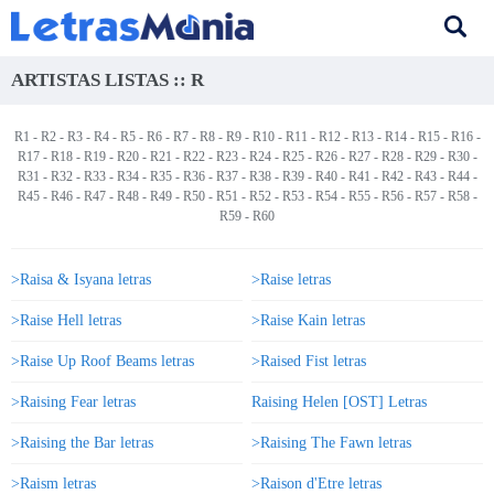
ARTISTAS LISTAS :: R
R1
-
R2
-
R3
-
R4
-
R5
- R6 -
R7
-
R8
-
R9
-
R10
-
R11
-
R12
-
R13
-
R14
-
R15
-
R16
-
R17
-
R18
-
R19
-
R20
-
R21
-
R22
-
R23
-
R24
-
R25
-
R26
-
R27
-
R28
-
R29
-
R30
-
R31
-
R32
-
R33
-
R34
-
R35
-
R36
-
R37
-
R38
-
R39
-
R40
-
R41
-
R42
-
R43
-
R44
-
R45
-
R46
-
R47
-
R48
-
R49
-
R50
-
R51
-
R52
-
R53
-
R54
-
R55
-
R56
-
R57
-
R58
-
R59
-
R60
>Raisa & Isyana letras
>Raise letras
>Raise Hell letras
>Raise Kain letras
>Raise Up Roof Beams letras
>Raised Fist letras
>Raising Fear letras
Raising Helen [OST] Letras
>Raising the Bar letras
>Raising The Fawn letras
>Raism letras
>Raison d'Etre letras