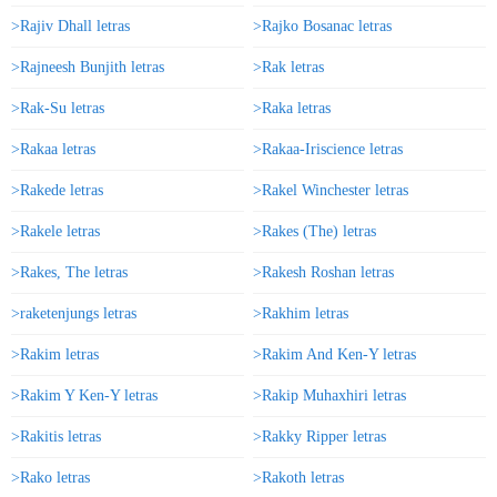
>Rajiv Dhall letras
>Rajko Bosanac letras
>Rajneesh Bunjith letras
>Rak letras
>Rak-Su letras
>Raka letras
>Rakaa letras
>Rakaa-Iriscience letras
>Rakede letras
>Rakel Winchester letras
>Rakele letras
>Rakes (The) letras
>Rakes, The letras
>Rakesh Roshan letras
>raketenjungs letras
>Rakhim letras
>Rakim letras
>Rakim And Ken-Y letras
>Rakim Y Ken-Y letras
>Rakip Muhaxhiri letras
>Rakitis letras
>Rakky Ripper letras
>Rako letras
>Rakoth letras