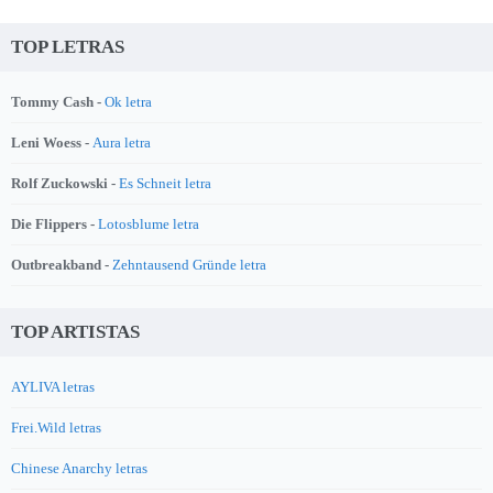
TOP LETRAS
Tommy Cash -
Ok letra
Leni Woess -
Aura letra
Rolf Zuckowski -
Es Schneit letra
Die Flippers -
Lotosblume letra
Outbreakband -
Zehntausend Gründe letra
TOP ARTISTAS
AYLIVA letras
Frei.Wild letras
Chinese Anarchy letras