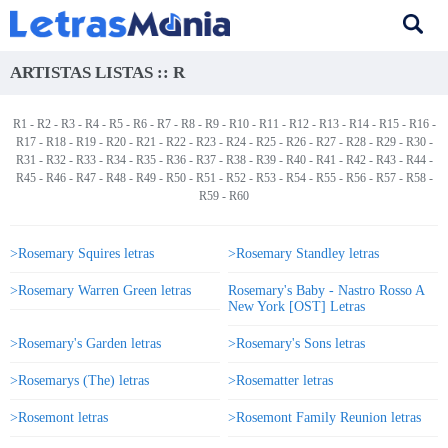
ARTISTAS LISTAS :: R
R1
-
R2
-
R3
-
R4
-
R5
-
R6
-
R7
-
R8
-
R9
-
R10
-
R11
-
R12
-
R13
-
R14
-
R15
-
R16
-
R17
-
R18
-
R19
-
R20
-
R21
-
R22
-
R23
-
R24
-
R25
-
R26
-
R27
-
R28
-
R29
-
R30
-
R31
-
R32
-
R33
-
R34
-
R35
-
R36
-
R37
-
R38
-
R39
-
R40
-
R41
-
R42
-
R43
-
R44
-
R45
-
R46
-
R47
-
R48
-
R49
-
R50
- R51 -
R52
-
R53
-
R54
-
R55
-
R56
-
R57
-
R58
-
R59
-
R60
>Rosemary Squires letras
>Rosemary Standley letras
>Rosemary Warren Green letras
Rosemary's Baby - Nastro Rosso A
New York [OST] Letras
>Rosemary's Garden letras
>Rosemary's Sons letras
>Rosemarys (The) letras
>Rosematter letras
>Rosemont letras
>Rosemont Family Reunion letras