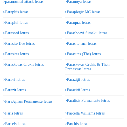
>paranormal attack letras
>Paranoya letras
>Paraplüs letras
>Paraplegic MC letras
>Paraplui letras
>Paraquat letras
>Paraseed letras
>Parashqevi Simaku letras
>Parasite Eve letras
>Parasite Inc. letras
>Parasites letras
>Parasites (The) letras
>Paraskevas Grekis letras
>Paraskevas Grekis & Their
Orchestras letras
>Paravi letras
>Paraziții letras
>Parazit letras
>Parazitii letras
>Parálisis Permanente letras
>ParáÂ¡lisis Permanente letras
>París letras
>Parcella Williams letras
>Parcels letras
>Parchís letras