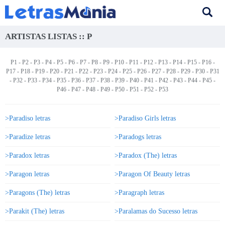
ARTISTAS LISTAS :: P
P1
-
P2
-
P3
-
P4
-
P5
-
P6
-
P7
- P8 -
P9
-
P10
-
P11
-
P12
-
P13
-
P14
-
P15
-
P16
-
P17
-
P18
-
P19
-
P20
-
P21
-
P22
-
P23
-
P24
-
P25
-
P26
-
P27
-
P28
-
P29
-
P30
-
P31
-
P32
-
P33
-
P34
-
P35
-
P36
-
P37
-
P38
-
P39
-
P40
-
P41
-
P42
-
P43
-
P44
-
P45
-
P46
-
P47
-
P48
-
P49
-
P50
-
P51
-
P52
-
P53
>Paradiso letras
>Paradiso Girls letras
>Paradize letras
>Paradogs letras
>Paradox letras
>Paradox (The) letras
>Paragon letras
>Paragon Of Beauty letras
>Paragons (The) letras
>Paragraph letras
>Parakit (The) letras
>Paralamas do Sucesso letras