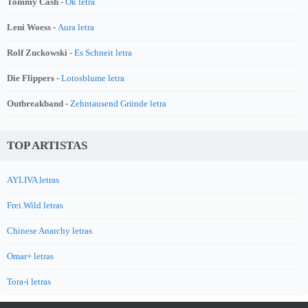
Tommy Cash -
Ok letra
Leni Woess -
Aura letra
Rolf Zuckowski -
Es Schneit letra
Die Flippers -
Lotosblume letra
Outbreakband -
Zehntausend Gründe letra
TOP ARTISTAS
AYLIVA letras
Frei.Wild letras
Chinese Anarchy letras
Omar+ letras
Tora-i letras