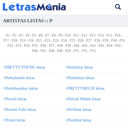
ARTISTAS LISTAS :: P
P1
-
P2
-
P3
-
P4
-
P5
-
P6
-
P7
-
P8
-
P9
-
P10
-
P11
-
P12
-
P13
-
P14
-
P15
-
P16
-
P17
-
P18
-
P19
-
P20
-
P21
-
P22
-
P23
-
P24
-
P25
-
P26
-
P27
-
P28
-
P29
-
P30
-
P31
-
P32
-
P33
-
P34
-
P35
-
P36
-
P37
-
P38
-
P39
-
P40
-
P41
-
P42
-
P43
-
P44
-
P45
-
P46 -
P47
-
P48
-
P49
-
P50
-
P51
-
P52
-
P53
>PRETTY YOUNG letras
>Prettyboy letras
>Prettyboydo letras
>Prettyboys letras
>Prettyboyshav letras
>PRETTYMUCH letras
>Prevail letras
>Prevail Within letras
>Prevent Falls letras
>PreVerse letras
>Prewn letras
>Preybird letras