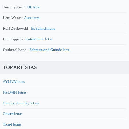
Tommy Cash -
Ok letra
Leni Woess -
Aura letra
Rolf Zuckowski -
Es Schneit letra
Die Flippers -
Lotosblume letra
Outbreakband -
Zehntausend Gründe letra
TOP ARTISTAS
AYLIVA letras
Frei.Wild letras
Chinese Anarchy letras
Omar+ letras
Tora-i letras