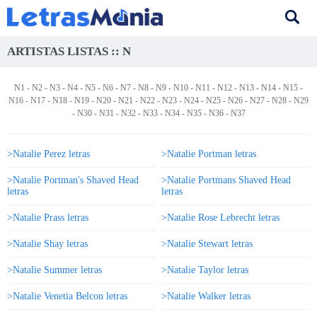
ARTISTAS LISTAS :: N
N1
-
N2
-
N3
-
N4
-
N5
-
N6
- N7 -
N8
-
N9
-
N10
-
N11
-
N12
-
N13
-
N14
-
N15
-
N16
-
N17
-
N18
-
N19
-
N20
-
N21
-
N22
-
N23
-
N24
-
N25
-
N26
-
N27
-
N28
-
N29
-
N30
-
N31
-
N32
-
N33
-
N34
-
N35
-
N36
-
N37
>Natalie Perez letras
>Natalie Portman letras
>Natalie Portman's Shaved Head
>Natalie Portmans Shaved Head
letras
letras
>Natalie Prass letras
>Natalie Rose Lebrecht letras
>Natalie Shay letras
>Natalie Stewart letras
>Natalie Summer letras
>Natalie Taylor letras
>Natalie Venetia Belcon letras
>Natalie Walker letras