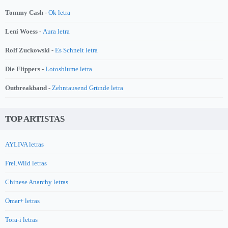
Tommy Cash -
Ok letra
Leni Woess -
Aura letra
Rolf Zuckowski -
Es Schneit letra
Die Flippers -
Lotosblume letra
Outbreakband -
Zehntausend Gründe letra
TOP ARTISTAS
AYLIVA letras
Frei.Wild letras
Chinese Anarchy letras
Omar+ letras
Tora-i letras