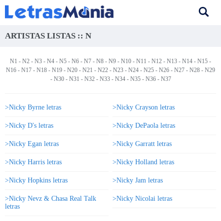
ARTISTAS LISTAS :: N
N1
-
N2
-
N3
-
N4
-
N5
-
N6
-
N7
-
N8
-
N9
-
N10
-
N11
-
N12
-
N13
-
N14
-
N15
-
N16
-
N17
-
N18
-
N19
-
N20
- N21 -
N22
-
N23
-
N24
-
N25
-
N26
-
N27
-
N28
-
N29
-
N30
-
N31
-
N32
-
N33
-
N34
-
N35
-
N36
-
N37
>Nicky Byrne letras
>Nicky Crayson letras
>Nicky D's letras
>Nicky DePaola letras
>Nicky Egan letras
>Nicky Garratt letras
>Nicky Harris letras
>Nicky Holland letras
>Nicky Hopkins letras
>Nicky Jam letras
>Nicky Nevz & Chasa Real Talk
>Nicky Nicolai letras
letras