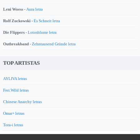
Leni Woess -
Aura letra
Rolf Zuckowski -
Es Schneit letra
Die Flippers -
Lotosblume letra
Outbreakband -
Zehntausend Gründe letra
TOP ARTISTAS
AYLIVA letras
Frei.Wild letras
Chinese Anarchy letras
Omar+ letras
Tora-i letras