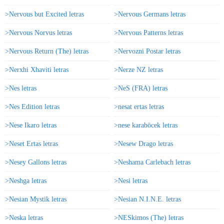
>Nervous but Excited letras
>Nervous Germans letras
>Nervous Norvus letras
>Nervous Patterns letras
>Nervous Return (The) letras
>Nervozni Postar letras
>Nerxhi Xhaviti letras
>Nerze NZ letras
>Nes letras
>NeS (FRA) letras
>Nes Edition letras
>nesat ertas letras
>Nese Ikaro letras
>nese karaböcek letras
>Neset Ertas letras
>Nesew Drago letras
>Nesey Gallons letras
>Neshama Carlebach letras
>Neshga letras
>Nesi letras
>Nesian Mystik letras
>Nesian N.I.N.E. letras
>Neska letras
>NESkimos (The) letras