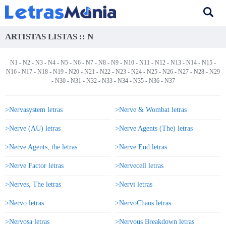
ARTISTAS LISTAS :: N
N1
-
N2
-
N3
-
N4
-
N5
-
N6
-
N7
-
N8
-
N9
-
N10
-
N11
-
N12
-
N13
- N14 -
N15
-
N16
-
N17
-
N18
-
N19
-
N20
-
N21
-
N22
-
N23
-
N24
-
N25
-
N26
-
N27
-
N28
-
N29
-
N30
-
N31
-
N32
-
N33
-
N34
-
N35
-
N36
-
N37
>Nervasystem letras
>Nerve & Wombat letras
>Nerve (AU) letras
>Nerve Agents (The) letras
>Nerve Agents, the letras
>Nerve End letras
>Nerve Factor letras
>Nervecell letras
>Nerves, The letras
>Nervi letras
>Nervo letras
>NervoChaos letras
>Nervosa letras
>Nervous Breakdown letras