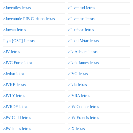
>Juveniles letras
>Juventud letras
>Juventude PIB Curitiba letras
>Juventus letras
>Juwan letras
>Juxebox letras
Juyn [OST] Letras
>Juzni Vetar letras
>JV letras
>Jv Allstars letras
>JVC Force letras
>Jvck James letras
>Jvdxn letras
>JVG letras
>JVKE letras
>Jvla letras
>JVLY letras
>JVRA letras
>JVRDY letras
>JW Cooper letras
>JW Cudd letras
>JW Francis letras
>JW-Jones letras
>JX letras