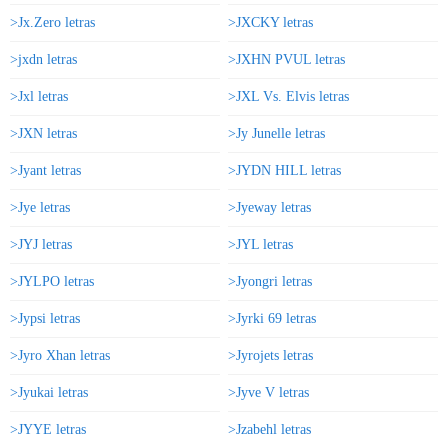
>Jx.Zero letras
>JXCKY letras
>jxdn letras
>JXHN PVUL letras
>Jxl letras
>JXL Vs. Elvis letras
>JXN letras
>Jy Junelle letras
>Jyant letras
>JYDN HILL letras
>Jye letras
>Jyeway letras
>JYJ letras
>JYL letras
>JYLPO letras
>Jyongri letras
>Jypsi letras
>Jyrki 69 letras
>Jyro Xhan letras
>Jyrojets letras
>Jyukai letras
>Jyve V letras
>JYYE letras
>Jzabehl letras