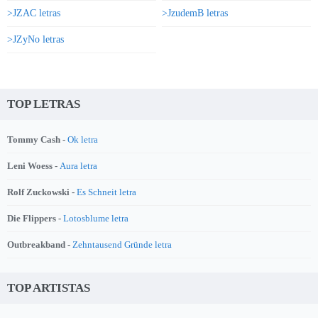
>JZAC letras
>JzudemB letras
>JZyNo letras
TOP LETRAS
Tommy Cash -
Ok letra
Leni Woess -
Aura letra
Rolf Zuckowski -
Es Schneit letra
Die Flippers -
Lotosblume letra
Outbreakband -
Zehntausend Gründe letra
TOP ARTISTAS