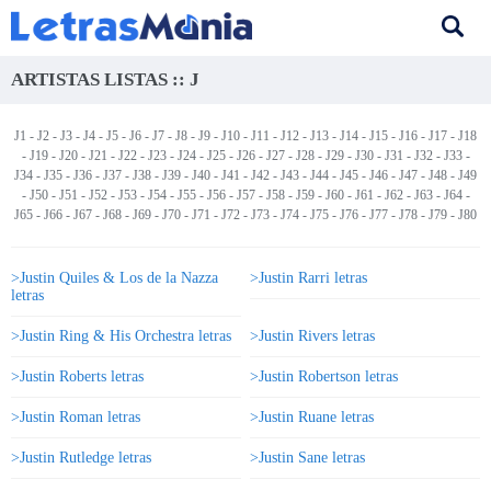
ARTISTAS LISTAS :: J
J1
-
J2
-
J3
-
J4
-
J5
-
J6
-
J7
-
J8
-
J9
-
J10
-
J11
-
J12
-
J13
-
J14
-
J15
-
J16
-
J17
-
J18
-
J19
-
J20
-
J21
-
J22
-
J23
-
J24
-
J25
-
J26
-
J27
-
J28
-
J29
-
J30
-
J31
-
J32
-
J33
-
J34
-
J35
-
J36
-
J37
-
J38
-
J39
-
J40
-
J41
-
J42
-
J43
-
J44
-
J45
-
J46
-
J47
-
J48
-
J49
-
J50
-
J51
-
J52
-
J53
-
J54
-
J55
-
J56
-
J57
-
J58
-
J59
-
J60
-
J61
-
J62
-
J63
-
J64
-
J65
-
J66
-
J67
-
J68
-
J69
-
J70
-
J71
-
J72
-
J73
-
J74
-
J75
-
J76
-
J77
-
J78
-
J79
- J80
>Justin Quiles & Los de la Nazza
>Justin Rarri letras
letras
>Justin Ring & His Orchestra letras
>Justin Rivers letras
>Justin Roberts letras
>Justin Robertson letras
>Justin Roman letras
>Justin Ruane letras
>Justin Rutledge letras
>Justin Sane letras