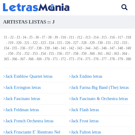
ARTISTAS LISTAS :: J
J1
-
J2
-
J3
-
J4
- J5 -
J6
-
J7
-
J8
-
J9
-
J10
-
J11
-
J12
-
J13
-
J14
-
J15
-
J16
-
J17
-
J18
-
J19
-
J20
-
J21
-
J22
-
J23
-
J24
-
J25
-
J26
-
J27
-
J28
-
J29
-
J30
-
J31
-
J32
-
J33
-
J34
-
J35
-
J36
-
J37
-
J38
-
J39
-
J40
-
J41
-
J42
-
J43
-
J44
-
J45
-
J46
-
J47
-
J48
-
J49
-
J50
-
J51
-
J52
-
J53
-
J54
-
J55
-
J56
-
J57
-
J58
-
J59
-
J60
-
J61
-
J62
-
J63
-
J64
-
J65
-
J66
-
J67
-
J68
-
J69
-
J70
-
J71
-
J72
-
J73
-
J74
-
J75
-
J76
-
J77
-
J78
-
J79
-
J80
>Jack Emblow Quartet letras
>Jack Endino letras
>Jack Errington letras
>Jack Farina Big Band (The) letras
>Jack Fascinato letras
>Jack Fascinato & Orchestra letras
>Jack Feldman letras
>Jack Flash letras
>Jack French Orchestra letras
>Jack Frost letras
>Jack Frusciante E' Rientrato Nel
>Jack Fulton letras