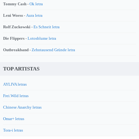
Tommy Cash -
Ok letra
Leni Woess -
Aura letra
Rolf Zuckowski -
Es Schneit letra
Die Flippers -
Lotosblume letra
Outbreakband -
Zehntausend Gründe letra
TOP ARTISTAS
AYLIVA letras
Frei.Wild letras
Chinese Anarchy letras
Omar+ letras
Tora-i letras