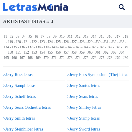
ARTISTAS LISTAS :: J
J1
-
J2
-
J3
-
J4
-
J5
-
J6
-
J7
-
J8
-
J9
-
J10
-
J11
-
J12
-
J13
-
J14
-
J15
-
J16
-
J17
-
J18
-
J19
-
J20
-
J21
-
J22
-
J23
-
J24
-
J25
-
J26
-
J27
-
J28
-
J29
-
J30
-
J31
-
J32
-
J33
-
J34 -
J35
-
J36
-
J37
-
J38
-
J39
-
J40
-
J41
-
J42
-
J43
-
J44
-
J45
-
J46
-
J47
-
J48
-
J49
-
J50
-
J51
-
J52
-
J53
-
J54
-
J55
-
J56
-
J57
-
J58
-
J59
-
J60
-
J61
-
J62
-
J63
-
J64
-
J65
-
J66
-
J67
-
J68
-
J69
-
J70
-
J71
-
J72
-
J73
-
J74
-
J75
-
J76
-
J77
-
J78
-
J79
-
J80
>Jerry Ross letras
>Jerry Ross Symposium (The) letras
>Jerry Sampi letras
>Jerry Santos letras
>Jerry Scheff letras
>Jerry Sears letras
>Jerry Sears Orchestra letras
>Jerry Shirley letras
>Jerry Smith letras
>Jerry Stamp letras
>Jerry Steinhilber letras
>Jerry Sword letras