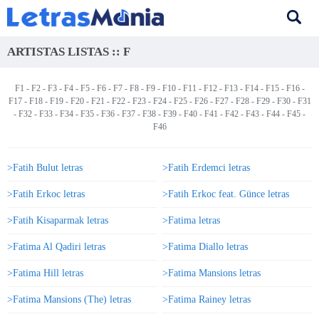
ARTISTAS LISTAS :: F
F1
-
F2
-
F3
-
F4
-
F5
-
F6
-
F7
-
F8
- F9 -
F10
-
F11
-
F12
-
F13
-
F14
-
F15
-
F16
-
F17
-
F18
-
F19
-
F20
-
F21
-
F22
-
F23
-
F24
-
F25
-
F26
-
F27
-
F28
-
F29
-
F30
-
F31
-
F32
-
F33
-
F34
-
F35
-
F36
-
F37
-
F38
-
F39
-
F40
-
F41
-
F42
-
F43
-
F44
-
F45
-
F46
>Fatih Bulut letras
>Fatih Erdemci letras
>Fatih Erkoc letras
>Fatih Erkoc feat. Günce letras
>Fatih Kisaparmak letras
>Fatima letras
>Fatima Al Qadiri letras
>Fatima Diallo letras
>Fatima Hill letras
>Fatima Mansions letras
>Fatima Mansions (The) letras
>Fatima Rainey letras