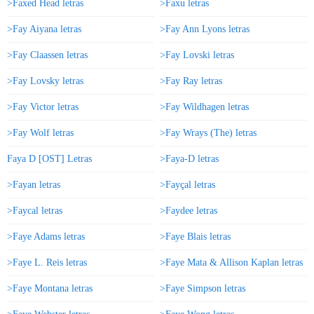
>Faxed Head letras
>Faxu letras
>Fay Aiyana letras
>Fay Ann Lyons letras
>Fay Claassen letras
>Fay Lovski letras
>Fay Lovsky letras
>Fay Ray letras
>Fay Victor letras
>Fay Wildhagen letras
>Fay Wolf letras
>Fay Wrays (The) letras
Faya D [OST] Letras
>Faya-D letras
>Fayan letras
>Fayçal letras
>Faycal letras
>Faydee letras
>Faye Adams letras
>Faye Blais letras
>Faye L. Reis letras
>Faye Mata & Allison Kaplan letras
>Faye Montana letras
>Faye Simpson letras