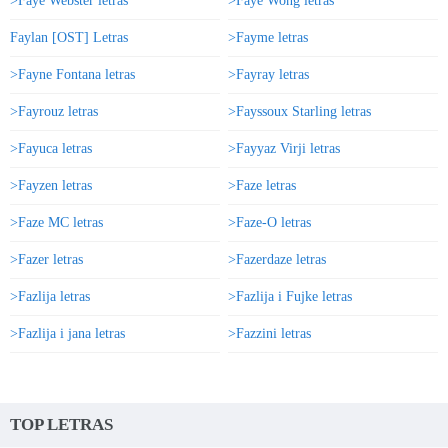
>Faye Webster letras
>Faye Wong letras
Faylan [OST] Letras
>Fayme letras
>Fayne Fontana letras
>Fayray letras
>Fayrouz letras
>Fayssoux Starling letras
>Fayuca letras
>Fayyaz Virji letras
>Fayzen letras
>Faze letras
>Faze MC letras
>Faze-O letras
>Fazer letras
>Fazerdaze letras
>Fazlija letras
>Fazlija i Fujke letras
>Fazlija i jana letras
>Fazzini letras
TOP LETRAS