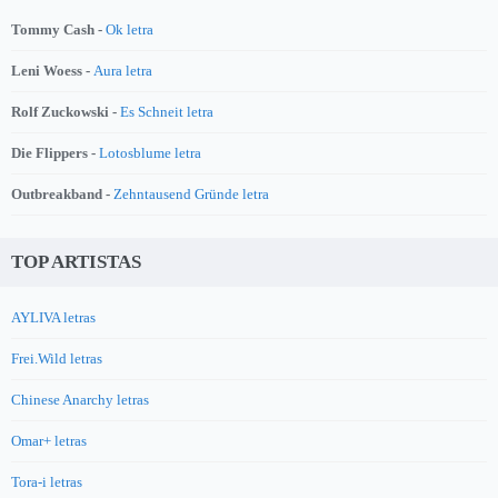
Tommy Cash -
Ok letra
Leni Woess -
Aura letra
Rolf Zuckowski -
Es Schneit letra
Die Flippers -
Lotosblume letra
Outbreakband -
Zehntausend Gründe letra
TOP ARTISTAS
AYLIVA letras
Frei.Wild letras
Chinese Anarchy letras
Omar+ letras
Tora-i letras