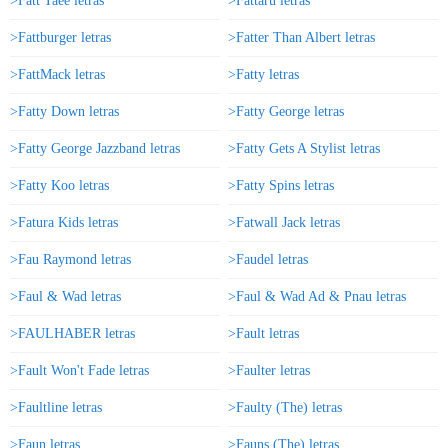
>Fatt Taee letras
>Fattaru letras
>Fattburger letras
>Fatter Than Albert letras
>FattMack letras
>Fatty letras
>Fatty Down letras
>Fatty George letras
>Fatty George Jazzband letras
>Fatty Gets A Stylist letras
>Fatty Koo letras
>Fatty Spins letras
>Fatura Kids letras
>Fatwall Jack letras
>Fau Raymond letras
>Faudel letras
>Faul & Wad letras
>Faul & Wad Ad & Pnau letras
>FAULHABER letras
>Fault letras
>Fault Won't Fade letras
>Faulter letras
>Faultline letras
>Faulty (The) letras
>Faun letras
>Fauns (The) letras